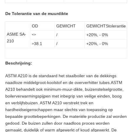
De Tolerantie van de muurdikte
OD
GEWICHT
GEWICHTStolerantie
ASME SA-
/
+20%, - 0%
<>
210
38.1
/
+20%, - 0%
>
Beschrijving:
ASTM A210 is de standaard het staalboiler van de dekkings
naadloze middelgroot-koolstof en de oververhitter tubes.ASTM
A210 behandelt ook minimum-muur-dikte, buizenstelselgrootte,
boilerverwarmingspijpen met inbegrip van veilige einden, boog
en verblijfsbuizen. ASTM A210 verstrekt trek en
hardheidseigenschappen maar slechts van toepassing op
bepaalde groottebeperkingen. De materiële productie zal worden
gedood. De buizen zullen door naadloos proces worden
gemaakt, duidelijk of warm afgewerkt of koud afgewerkt. De