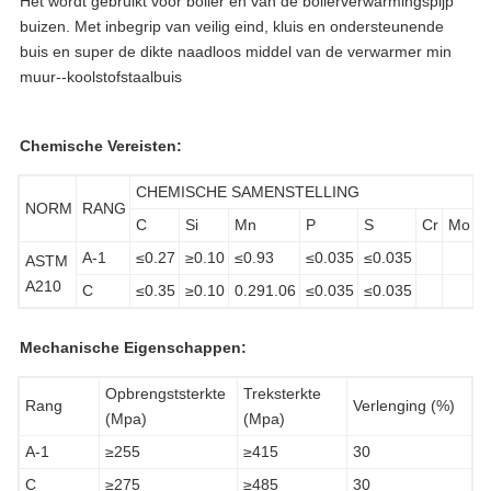
Het wordt gebruikt voor boiler en van de boilerverwarmingspijp
buizen. Met inbegrip van veilig eind, kluis en ondersteunende
buis en super de dikte naadloos middel van de verwarmer min
muur--koolstofstaalbuis
Chemische Vereisten:
CHEMISCHE SAMENSTELLING
NORM
RANG
C
Si
Mn
P
S
Cr
Mo
C
A-1
≤0.27
≥0.10
≤0.93
≤0.035
≤0.035
ASTM
A210
C
≤0.35
≥0.10
0.291.06
≤0.035
≤0.035
Mechanische Eigenschappen:
Opbrengststerkte
Treksterkte
Rang
Verlenging (%)
(Mpa)
(Mpa)
A-1
≥255
≥415
30
C
≥275
≥485
30