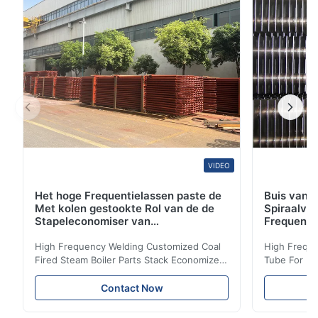
SA210/SA210M) Naadloze de Boiler en de
Oververhitterbuizen van ...
VIDEO
Het hoge Frequentielassen paste de
Buis van d
Met kolen gestookte Rol van de de
Spiraalvo
Stapeleconomiser van
Frequenti
Stoomketeldelen aan
van de Ec
High Frequency Welding Customized Coal
High Freque
Fired Steam Boiler Parts Stack Economizer
Tube For Ec
Coil Boiler economizer Boiler Economizer is
economizer 
the energy improving device that helps to
energy impr
Contact Now
reduce the cost of operation by saving the
reduce the 
fuel. The economizer in Boiler tends to
fuel. The ec