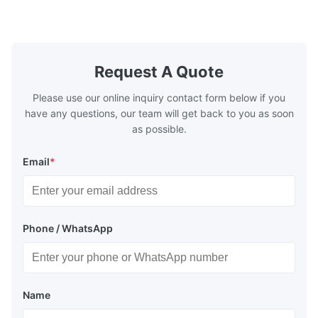
make the system more energy efficient. In
make the sy
boilers, economizers are generally
boilers, ec
designed to exchange heat with the fluid,
designed to
generally water. The exhaust from the
generally w
boilers is generally in the temperature
boilers is g
Request A Quote
range of 200°C – 250°C, so there
range of 20
huge
Please use our online inquiry contact form below if you
have any questions, our team will get back to you as soon
as possible.
Email
*
Phone / WhatsApp
Name