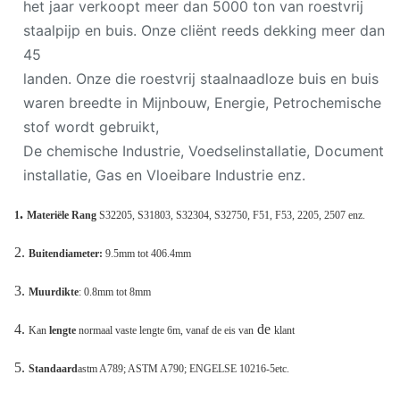
het jaar verkoopt meer dan 5000 ton van roestvrij
staalpijp en buis. Onze cliënt reeds dekking meer dan
45
landen. Onze die roestvrij staalnaadloze buis en buis
waren breedte in Mijnbouw, Energie, Petrochemische
stof wordt gebruikt,
De chemische Industrie, Voedselinstallatie, Document
installatie, Gas en Vloeibare Industrie enz.
.
1
Materiële
Rang
S32205, S31803, S32304, S32750, F51, F53, 2205, 2507 enz.
2.
Buitendiameter:
9.5mm tot 406.4mm
3.
Muurdikte
: 0.8mm tot 8mm
4.
de
Kan
lengte
normaal vaste lengte 6m, vanaf de eis van
klant
5.
Standaard
astm A789; ASTM A790; ENGELSE 10216-5etc.