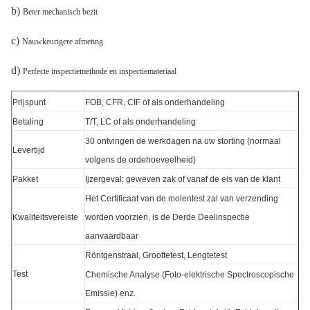
b)
Beter mechanisch bezit
c)
Nauwkeurigere afmeting
d)
Perfecte inspectiemethode en inspectiemateriaal
Prijspunt
FOB, CFR, CIF of als onderhandeling
Betaling
T/T, LC of als onderhandeling
30 ontvingen de werkdagen na uw storting (normaal
Levertijd
volgens de ordehoeveelheid)
Pakket
Ijzergeval; geweven zak of vanaf de eis van de klant
Het Certificaat van de molentest zal van verzending
Kwaliteitsvereiste
worden voorzien, is de Derde Deelinspectie
aanvaardbaar
Röntgenstraal, Groottetest, Lengtetest
Test
Chemische Analyse (Foto-elektrische Spectroscopische
Emissie) enz.