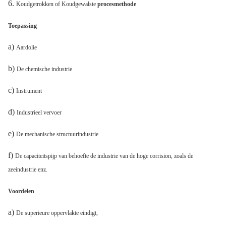
6.
Koudgetrokken of Koudgewalste
procesmethode
Toepassing
a)
Aardolie
b)
De chemische industrie
c)
Instrument
d)
Industrieel vervoer
e)
De mechanische structuurindustrie
f)
De capaciteitspijp van behoefte de industrie van de hoge corrision, zoals de
zeeindustrie enz.
Voordelen
a)
De superieure oppervlakte eindigt,