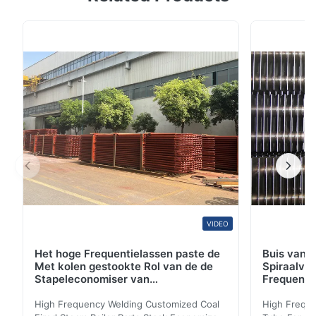
Huadong behandelt roestvrij staal gelaste pijp en buis
reeds meer dan 10 elke jaar, het jaar verkoopt meer
dan 5000 ton van roestvrij staalpijp en buis. Onze
cliënt reeds dekking meer dan 45 landen. Onze ...
VIDEO
Het hoge Frequentielassen paste de
Buis van d
Met kolen gestookte Rol van de de
Spiraalvo
Stapeleconomiser van
Frequenti
Stoomketeldelen aan
van de Ec
High Frequency Welding Customized Coal
High Freque