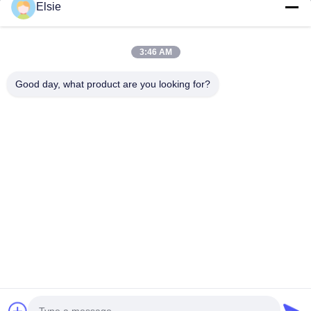
Elsie
Huis
Producten
3:46 AM
Ongeveer Ons
Good day, what product are you looking for?
Fabrieksreis
Kwaliteitscontrole
Contacteer Ons
Verzoek Om Een Citaat
Follow Us
©2020- ZHANGJIAGANG HUA DONG ENERGY TECHNOLOGY CO.,LTD.