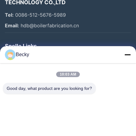
TECHNOLOGY CO.,LTD
Tel:
0086-512-5676-5989
Email:
hdb@boilerfabrication.cn
Snelle Links
Becky
Huis
Producten
10:03 AM
Ongeveer Ons
Good day, what product are you looking for?
Fabrieksreis
Kwaliteitscontrole
Contacteer Ons
Verzoek Om Een Citaat