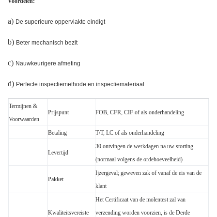
Voordelen:
a)
De superieure oppervlakte eindigt
b)
Beter mechanisch bezit
c)
Nauwkeurigere afmeting
d)
Perfecte inspectiemethode en inspectiemateriaal
Termijnen &
Prijspunt
FOB, CFR, CIF of als onderhandeling
Voorwaarden
Betaling
T/T, LC of als onderhandeling
30 ontvingen de werkdagen na uw storting
Levertijd
(normaal volgens de ordehoeveelheid)
Ijzergeval; geweven zak of vanaf de eis van de
Pakket
klant
Het Certificaat van de molentest zal van
Kwaliteitsvereiste
verzending worden voorzien, is de Derde