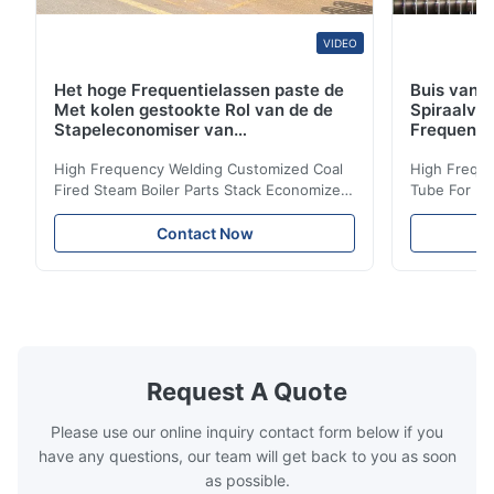
VIDEO
Het hoge Frequentielassen paste de
Buis van d
Met kolen gestookte Rol van de de
Spiraalvo
Stapeleconomiser van
Frequenti
Stoomketeldelen aan
van de Ec
High Frequency Welding Customized Coal
High Freque
Fired Steam Boiler Parts Stack Economizer
Tube For Ec
Coil Boiler economizer Boiler Economizer is
economizer 
the energy improving device that helps to
energy impr
Contact Now
reduce the cost of operation by saving the
reduce the 
fuel. The economizer in Boiler tends to
fuel. The ec
make the system more energy efficient. In
make the sy
boilers, economizers are generally
boilers, ec
designed to exchange heat with the fluid,
designed to
generally water. The exhaust from the
generally w
boilers is generally in the temperature
boilers is g
Request A Quote
range of 200°C – 250°C, so there
range of 20
huge
Please use our online inquiry contact form below if you
have any questions, our team will get back to you as soon
as possible.