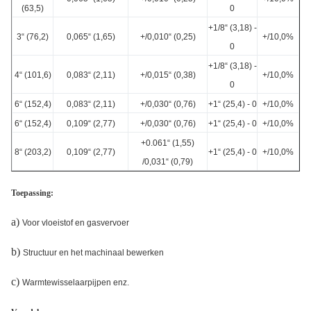
(63,5)
0
+1/8“ (3,18) -
3“ (76,2)
0,065“ (1,65)
+/0,010“ (0,25)
+/10,0%
0
+1/8“ (3,18) -
4“ (101,6)
0,083“ (2,11)
+/0,015“ (0,38)
+/10,0%
0
6“ (152,4)
0,083“ (2,11)
+/0,030“ (0,76)
+1“ (25,4) - 0
+/10,0%
6“ (152,4)
0,109“ (2,77)
+/0,030“ (0,76)
+1“ (25,4) - 0
+/10,0%
+0.061“ (1,55)
8“ (203,2)
0,109“ (2,77)
+1“ (25,4) - 0
+/10,0%
/0,031“ (0,79)
Toepassing:
a)
Voor vloeistof en gasvervoer
b)
Structuur en het machinaal bewerken
c)
Warmtewisselaarpijpen enz.