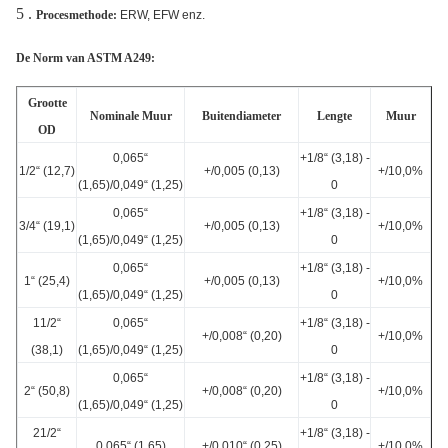
5 .
Procesmethode:
ERW, EFW enz.
De Norm van ASTM A249:
Grootte
Nominale Muur
Buitendiameter
Lengte
Muur
OD
0,065“
+1/8“ (3,18) -
1/2“ (12,7)
+/0,005 (0,13)
+/10,0%
(1,65)/0,049“ (1,25)
0
0,065“
+1/8“ (3,18) -
3/4“ (19,1)
+/0,005 (0,13)
+/10,0%
(1,65)/0,049“ (1,25)
0
0,065“
+1/8“ (3,18) -
1“ (25,4)
+/0,005 (0,13)
+/10,0%
(1,65)/0,049“ (1,25)
0
11/2“
0,065“
+1/8“ (3,18) -
+/0,008“ (0,20)
+/10,0%
(38,1)
(1,65)/0,049“ (1,25)
0
0,065“
+1/8“ (3,18) -
2“ (50,8)
+/0,008“ (0,20)
+/10,0%
(1,65)/0,049“ (1,25)
0
21/2“
+1/8“ (3,18) -
0,065“ (1,65)
+/0,010“ (0,25)
+/10,0%