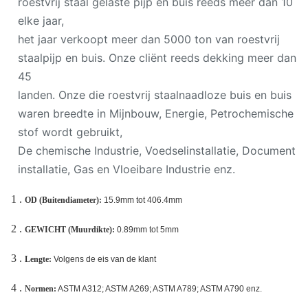
roestvrij staal gelaste pijp en buis reeds meer dan 10
elke jaar,
het jaar verkoopt meer dan 5000 ton van roestvrij
staalpijp en buis. Onze cliënt reeds dekking meer dan
45
landen. Onze die roestvrij staalnaadloze buis en buis
waren breedte in Mijnbouw, Energie, Petrochemische
stof wordt gebruikt,
De chemische Industrie, Voedselinstallatie, Document
installatie, Gas en Vloeibare Industrie enz.
1 .
OD (Buitendiameter):
15.9mm tot 406.4mm
2 .
GEWICHT (Muurdikte):
0.89mm tot 5mm
3 .
Lengte:
Volgens de eis van de klant
4 .
Normen:
ASTM A312; ASTM A269; ASTM A789; ASTM A790 enz.