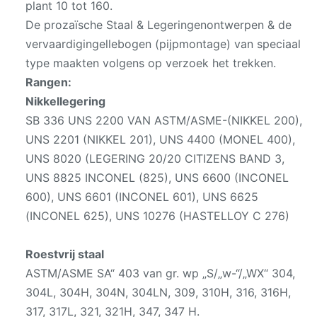
plant 10 tot 160.
De prozaïsche Staal & Legeringenontwerpen & de
vervaardigingellebogen (pijpmontage) van speciaal
type maakten volgens op verzoek het trekken.
Rangen:
Nikkellegering
SB 336 UNS 2200 VAN ASTM/ASME-(NIKKEL 200),
UNS 2201 (NIKKEL 201), UNS 4400 (MONEL 400),
UNS 8020 (LEGERING 20/20 CITIZENS BAND 3,
UNS 8825 INCONEL (825), UNS 6600 (INCONEL
600), UNS 6601 (INCONEL 601), UNS 6625
(INCONEL 625), UNS 10276 (HASTELLOY C 276)
Roestvrij staal
ASTM/ASME SA“ 403 van gr. wp „S/„w-“/„WX“ 304,
304L, 304H, 304N, 304LN, 309, 310H, 316, 316H,
317, 317L, 321, 321H, 347, 347 H.