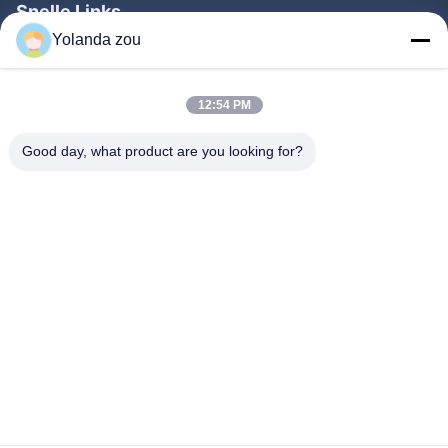
Snelle Links
Yolanda zou
Huis
Producten
12:54 PM
Ongeveer Ons
Good day, what product are you looking for?
Fabrieksreis
Kwaliteitscontrole
Contacteer Ons
Verzoek Om Een Citaat
Follow Us