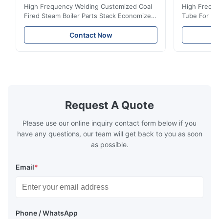
High Frequency Welding Customized Coal
High Freque
Fired Steam Boiler Parts Stack Economizer
Tube For Ec
Coil Boiler economizer Boiler Economizer is
economizer 
the energy improving device that helps to
energy impr
Contact Now
reduce the cost of operation by saving the
reduce the 
fuel. The economizer in Boiler tends to
fuel. The ec
make the system more energy efficient. In
make the sy
boilers, economizers are generally
boilers, ec
designed to exchange heat with the fluid,
designed to
generally water. The exhaust from the
generally w
boilers is generally in the temperature
boilers is g
Request A Quote
range of 200°C – 250°C, so there
range of 20
huge
Please use our online inquiry contact form below if you
have any questions, our team will get back to you as soon
as possible.
Email
*
Phone / WhatsApp