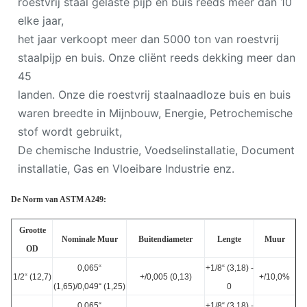
roestvrij staal gelaste pijp en buis reeds meer dan 10
elke jaar,
het jaar verkoopt meer dan 5000 ton van roestvrij
staalpijp en buis. Onze cliënt reeds dekking meer dan
45
landen. Onze die roestvrij staalnaadloze buis en buis
waren breedte in Mijnbouw, Energie, Petrochemische
stof wordt gebruikt,
De chemische Industrie, Voedselinstallatie, Document
installatie, Gas en Vloeibare Industrie enz.
De Norm van ASTM A249:
Grootte
Nominale Muur
Buitendiameter
Lengte
Muur
OD
0,065“
+1/8“ (3,18) -
1/2“ (12,7)
+/0,005 (0,13)
+/10,0%
(1,65)/0,049“ (1,25)
0
0,065“
+1/8“ (3,18) -