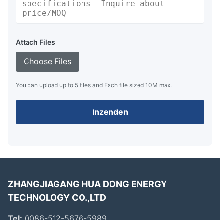
Attach Files
Choose Files
You can upload up to 5 files and Each file sized 10M max.
Inzenden
ZHANGJIAGANG HUA DONG ENERGY
TECHNOLOGY CO.,LTD
Tel:
0086-512-5676-5989