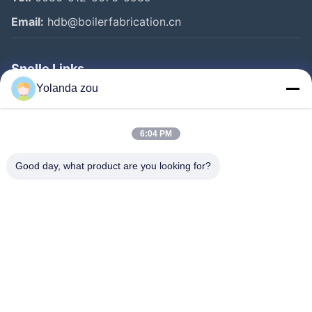
Email:
hdb@boilerfabrication.cn
Snelle Links
Yolanda zou
Huis
Producten
6:04 PM
Ongeveer Ons
Good day, what product are you looking for?
Fabrieksreis
Kwaliteitscontrole
Contacteer Ons
Verzoek Om Een Citaat
Follow Us