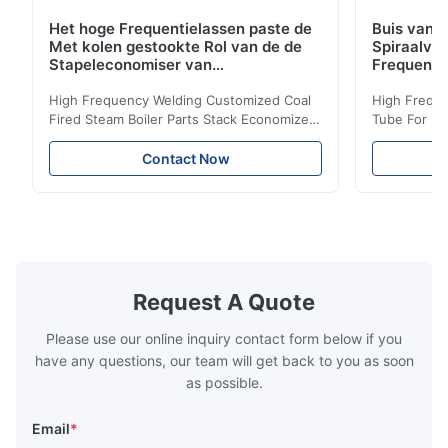
Het hoge Frequentielassen paste de
Buis van d
Met kolen gestookte Rol van de de
Spiraalvo
Stapeleconomiser van
Frequenti
Stoomketeldelen aan
van de Ec
High Frequency Welding Customized Coal
High Freque
Fired Steam Boiler Parts Stack Economizer
Tube For Ec
Coil Boiler economizer Boiler Economizer is
economizer 
the energy improving device that helps to
energy impr
Contact Now
reduce the cost of operation by saving the
reduce the 
fuel. The economizer in Boiler tends to
fuel. The ec
make the system more energy efficient. In
make the sy
boilers, economizers are generally
boilers, ec
designed to exchange heat with the fluid,
designed to
generally water. The exhaust from the
generally w
boilers is generally in the temperature
boilers is g
Request A Quote
range of 200°C – 250°C, so there
range of 20
huge
Please use our online inquiry contact form below if you
have any questions, our team will get back to you as soon
as possible.
Email
*