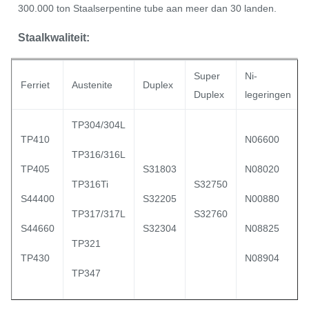
300.000 ton Staalserpentine tube aan meer dan 30 landen.
Staalkwaliteit:
Super
Ni-
Ferriet
Austenite
Duplex
Duplex
legeringen
TP304/304L
TP410
N06600
TP316/316L
TP405
S31803
N08020
TP316Ti
S32750
S44400
S32205
N00880
TP317/317L
S32760
S44660
S32304
N08825
TP321
TP430
N08904
TP347