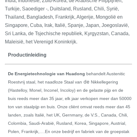
India, Indonesië, Zuid-Korea, de Arabische Filippijnen,
Turkije, Saoediger -, Duitsland, Rusland, Chili, Syrië,
Thailand, Bangladesh, Frankrijk, Algerije, Mongolië en
Singapore, Cuba, Irak, Italië, Spanje, Japan, Joegoslavië,
Sri Lanka, de Tsjechische republiek, Kyrgyzstan, Canada,
Maleisië, het Verenigd Koninkrijk.
Productinleiding
De Energietechnologie van Huadong
behandelt Austenitic
de
Roestvrij staal, het naadloze Staal van
Nikkellegering
(Hastelloy, Monel, Inconel, Incoloy) en de gelaste pijp en de
buis reeds meer dan 35 jaar, elk jaar verkopen meer dan 50000
ton van staalpijp en buis. Onze cliënt omvat reeds meer dan 45
landen, zoals Italië, het UK, Gernmany, de V.S., Canada, Chili,
Colombia, Saudi-Arabië, Rusland, Korea, Singapore, Austrial,
Polen, Frankrijk,….En onze bedrijf en fabriek van de groepstak