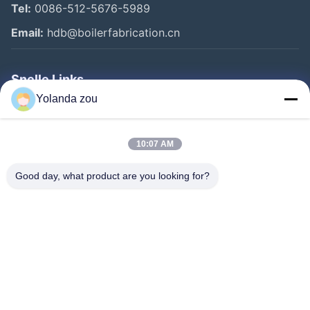
Tel:
0086-512-5676-5989
Email:
hdb@boilerfabrication.cn
Snelle Links
Yolanda zou
Huis
Producten
10:07 AM
Ongeveer Ons
Good day, what product are you looking for?
Fabrieksreis
Kwaliteitscontrole
Contacteer Ons
Verzoek Om Een Citaat
Follow Us