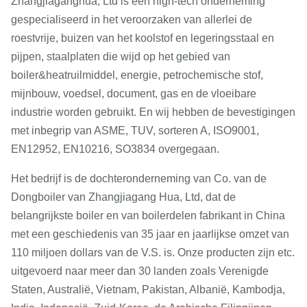
Zhangjiaganghua, Ltd is een high-tech onderneming
gespecialiseerd in het veroorzaken van allerlei de
roestvrije, buizen van het koolstof en legeringsstaal en
pijpen, staalplaten die wijd op het gebied van
boiler&heatruilmiddel, energie, petrochemische stof,
mijnbouw, voedsel, document, gas en de vloeibare
industrie worden gebruikt. En wij hebben de bevestigingen
met inbegrip van ASME, TUV, sorteren A, ISO9001,
EN12952, EN10216, SO3834 overgegaan.
Het bedrijf is de dochteronderneming van Co. van de
Dongboiler van Zhangjiagang Hua, Ltd, dat de
belangrijkste boiler en van boilerdelen fabrikant in China
met een geschiedenis van 35 jaar en jaarlijkse omzet van
110 miljoen dollars van de V.S. is. Onze producten zijn etc.
uitgevoerd naar meer dan 30 landen zoals Verenigde
Staten, Australië, Vietnam, Pakistan, Albanië, Kambodja,