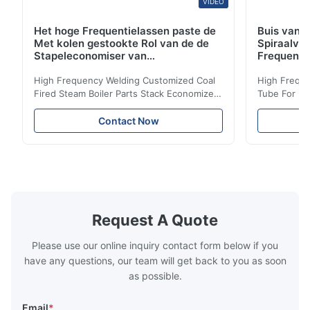
VIDEO
Het hoge Frequentielassen paste de
Buis van d
Met kolen gestookte Rol van de de
Spiraalvo
Stapeleconomiser van
Frequenti
Stoomketeldelen aan
van de Ec
High Frequency Welding Customized Coal
High Freque
Fired Steam Boiler Parts Stack Economizer
Tube For Ec
Coil Boiler economizer Boiler Economizer is
economizer 
the energy improving device that helps to
energy impr
Contact Now
reduce the cost of operation by saving the
reduce the 
fuel. The economizer in Boiler tends to
fuel. The ec
make the system more energy efficient. In
make the sy
boilers, economizers are generally
boilers, ec
designed to exchange heat with the fluid,
designed to
generally water. The exhaust from the
generally w
boilers is generally in the temperature
boilers is g
Request A Quote
range of 200°C – 250°C, so there
range of 20
huge
Please use our online inquiry contact form below if you
have any questions, our team will get back to you as soon
as possible.
Email
*