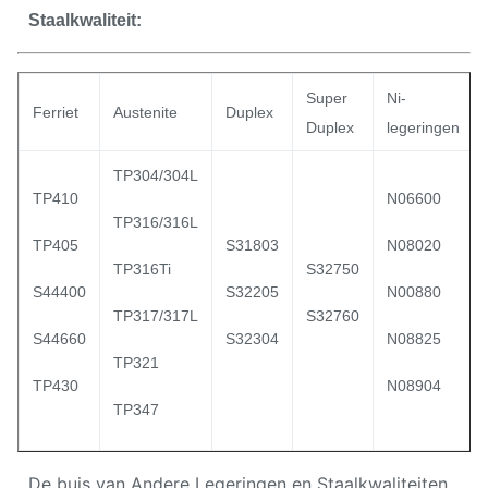
Staalkwaliteit:
Super
Ni-
Ferriet
Austenite
Duplex
Duplex
legeringen
TP304/304L
TP410
N06600
TP316/316L
TP405
S31803
N08020
TP316Ti
S32750
S44400
S32205
N00880
TP317/317L
S32760
S44660
S32304
N08825
TP321
TP430
N08904
TP347
De buis van Andere Legeringen en Staalkwaliteiten