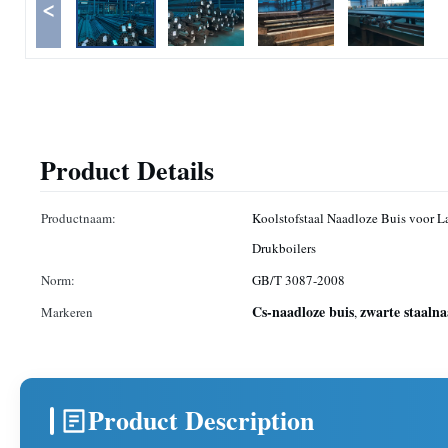
<
Product Details
Productnaam:
Koolstofstaal Naadloze Buis voor L
Drukboilers
Norm:
GB/T 3087-2008
Cs-naadloze buis
zwarte staalna
Markeren
,
Product Description