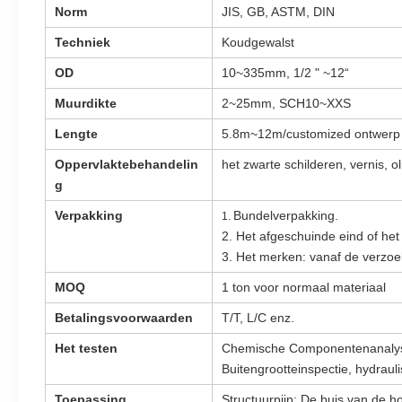
Norm
JIS, GB, ASTM, DIN
Techniek
Koudgewalst
OD
10~335mm, 1/2 " ~12“
Muurdikte
2~25mm, SCH10~XXS
Lengte
5.8m~12m/customized ontwerp
Oppervlaktebehandelin
het zwarte schilderen, vernis, o
g
Verpakking
Bundelverpakking.
1.
2. Het afgeschuinde eind of het 
3. Het merken: vanaf de verzoe
MOQ
1 ton voor normaal materiaal
Betalingsvoorwaarden
T/T, L/C enz.
Het testen
Chemische Componentenanalys
Buitengrootteinspectie, hydraul
Toepassing
Structuurpijp; De buis van de h