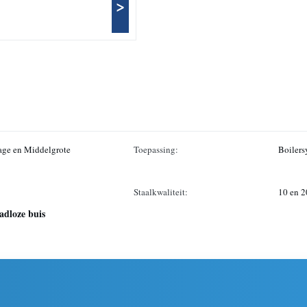
>
age en Middelgrote
Toepassing:
Boilers
Staalkwaliteit:
10 en 2
adloze buis