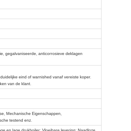
lie, gegalvaniseerde, anticorrosieve deklagen
duidelijke eind of warnished vanaf vereiste koper.
ken van de klant.
e, Mechanische Eigenschappen,
ische testend enz.
oge en lage drukboiler; Vloeibare levering; Naadloze