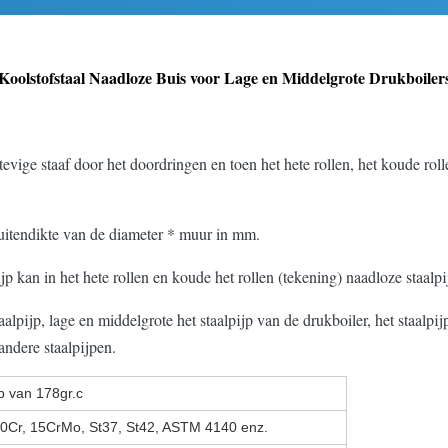
Koolstofstaal Naadloze Buis voor Lage en Middelgrote Drukboiler
evige staaf door het doordringen en toen het hete rollen, het koude rol
buitendikte van de diameter * muur in mm.
ijp kan in het hete rollen en koude het rollen (tekening) naadloze staalp
pijp, lage en middelgrote het staalpijp van de drukboiler, het staalpijp
 andere staalpijpen.
jp van 178gr.c
20Cr, 15CrMo, St37, St42, ASTM 4140 enz.