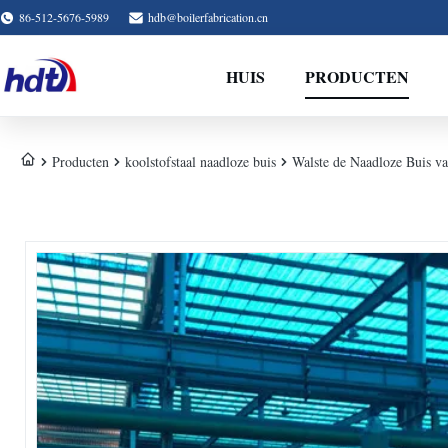
86-512-5676-5989
hdb@boilerfabrication.cn
HUIS
PRODUCTEN
Producten
koolstofstaal naadloze buis
Walste de Naadloze Buis va