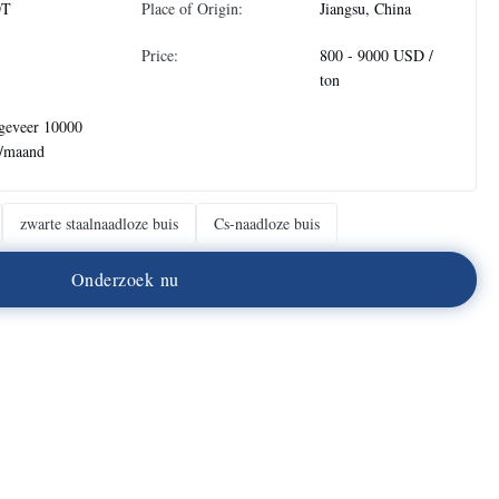
DT
Place of Origin:
Jiangsu, China
Price:
800 - 9000 USD /
ton
geveer 10000
n/maand
zwarte staalnaadloze buis
Cs-naadloze buis
O
n
d
e
r
z
o
e
k
n
u