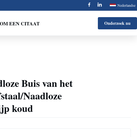
Nederlandse
OM EEN CITAAT
Onderzoek nu
loze Buis van het
fstaal/Naadloze
ijp koud