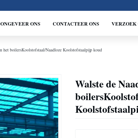
ONGEVEER ONS
CONTACTEER ONS
VERZOEK 
n het boilersKoolstofstaal/Naadloze Koolstofstaalpijp koud
Walste de Naad
boilersKoolsto
Koolstofstaalp