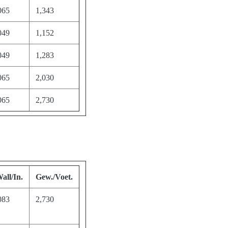
065
1,343
049
1,152
049
1,283
065
2,030
065
2,730
all/In.
Gew./Voet.
083
2,730