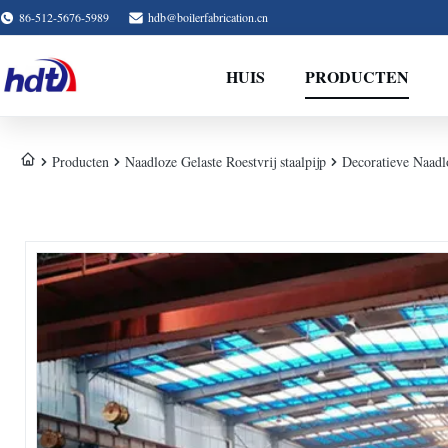
86-512-5676-5989
hdb@boilerfabrication.cn
HUIS
PRODUCTEN
Producten
Naadloze Gelaste Roestvrij staalpijp
Decoratieve Naadlo