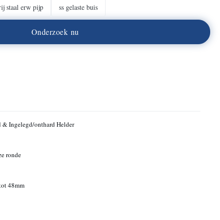
ij staal erw pijp
ss gelaste buis
O
n
d
e
r
z
o
e
k
n
u
 & Ingelegd/onthard Helder
ze ronde
tot 48mm