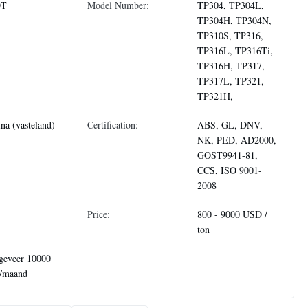
DT
Model Number:
TP304, TP304L,
TP304H, TP304N,
TP310S, TP316,
TP316L, TP316Ti,
TP316H, TP317,
TP317L, TP321,
TP321H,
na (vasteland)
Certification:
ABS, GL, DNV,
NK, PED, AD2000,
GOST9941-81,
CCS, ISO 9001-
2008
Price:
800 - 9000 USD /
ton
geveer 10000
n/maand