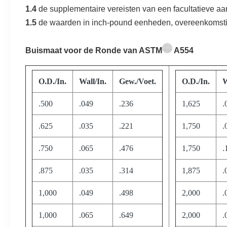
1.4
de supplementaire vereisten van een facultatieve aa
1.5
de waarden in inch-pound eenheden, overeenkomstig
Buismaat voor de Ronde van ASTM
A554
O.D./In.
Wall/In.
Gew./Voet.
O.D./In.
W
.500
.049
.236
1,625
.
.625
.035
.221
1,750
.
.750
.065
.476
1,750
.
.875
.035
.314
1,875
.
1,000
.049
.498
2,000
.
1,000
.065
.649
2,000
.