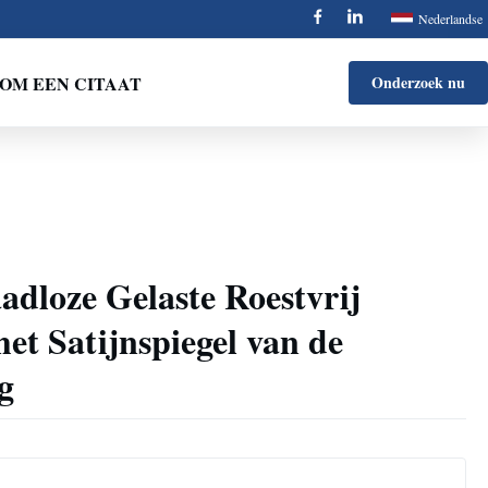
Nederlandse
OM EEN CITAAT
Onderzoek nu
adloze Gelaste Roestvrij
het Satijnspiegel van de
g