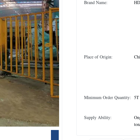
Brand Name:
H
Place of Origin:
Chi
Minimum Order Quantity:
5T
Supply Ability:
On
to