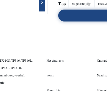
>
Tags
ss gelaste pijp
roestvr
TP310S, TP316, TP316L,
Het eindigen:
Onthard
 TP321, TP321H,
, mijnbouw, voedsel,
vorm:
Naadlo
trie
Muurdikte:
0.5mm 