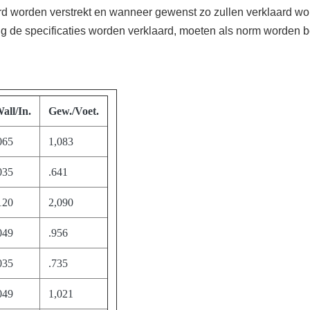
rd worden verstrekt en wanneer gewenst zo zullen verklaard wo
 de specificaties worden verklaard, moeten als norm worden 
all/In.
Gew./Voet.
065
1,083
035
.641
120
2,090
049
.956
035
.735
049
1,021