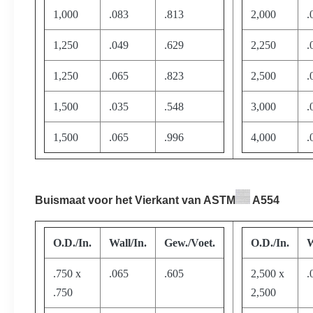
1,000
.083
.813
2,000
.
1,250
.049
.629
2,250
.
1,250
.065
.823
2,500
.
1,500
.035
.548
3,000
.
1,500
.065
.996
4,000
.
Buismaat voor het Vierkant van ASTM
A554
O.D./In.
Wall/In.
Gew./Voet.
O.D./In.
W
.750 x
.065
.605
2,500 x
.
.750
2,500