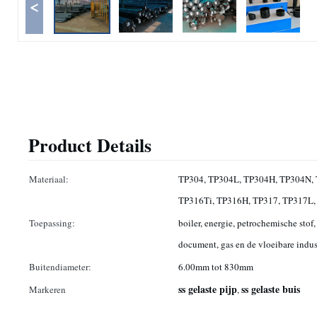
<
Product Details
Materiaal:
TP304, TP304L, TP304H, TP304N, 
TP316Ti, TP316H, TP317, TP317L,
Toepassing:
boiler, energie, petrochemische stof
document, gas en de vloeibare indus
Buitendiameter:
6.00mm tot 830mm
ss gelaste pijp
ss gelaste buis
Markeren
,