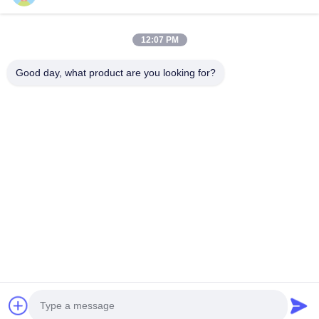
Huis
Producten
12:07 PM
Ongeveer Ons
Good day, what product are you looking for?
Fabrieksreis
Kwaliteitscontrole
Contacteer Ons
Verzoek Om Een Citaat
Follow Us
©2020- ZHANGJIAGANG HUA DONG ENERGY TECHNOLOGY CO.,LTD.
Alle rechten voorbehouden