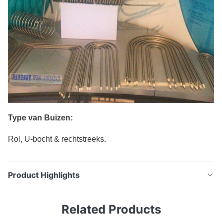
Type van Buizen:
Rol, U-bocht & rechtstreeks.
Product Highlights
Roestvrij staalnaadloze buis, Ingelegde, Stevige,
Related Products
Ontharde ASTM A269 TP304, ASME SA269 TP304L
ENGELS LENGUA ESPAÑOLA Si TIENEN CUALQUIER