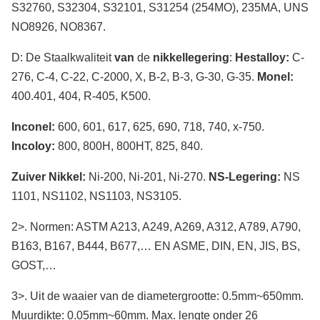
S32760, S32304, S32101, S31254 (254MO), 235MA, UNS
NO8926, NO8367.
D: De Staalkwaliteit
van
de
nikkellegering
:
Hestalloy:
C-
276, C-4, C-22, C-2000, X, B-2, B-3, G-30, G-35.
Monel:
400.401, 404, R-405, K500.
Inconel:
600, 601, 617, 625, 690, 718, 740, x-750.
Incoloy:
800, 800H, 800HT, 825, 840.
Zuiver Nikkel:
Ni-200, Ni-201, Ni-270.
NS-Legering:
NS
1101, NS1102, NS1103, NS3105.
2>. Normen: ASTM A213, A249, A269, A312, A789, A790,
B163, B167, B444, B677,… EN ASME, DIN, EN, JIS, BS,
GOST,…
3>. Uit de waaier van de diametergrootte: 0.5mm~650mm.
Muurdikte: 0.05mm~60mm. Max. lengte onder 26