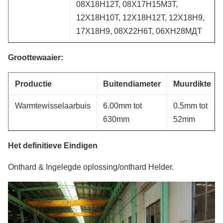
08Х18Н12Т, 08Х17Н15М3Т,
12Х18Н10Т, 12Х18Н12Т, 12Х18Н9,
17Х18Н9, 08Х22Н6Т, 06ХН28МДТ
Groottewaaier:
Productie
Buitendiameter
Muurdikte
Warmtewisselaarbuis
6.00mm tot
0.5mm tot
630mm
52mm
Het definitieve Eindigen
Onthard & Ingelegde oplossing/onthard Helder.