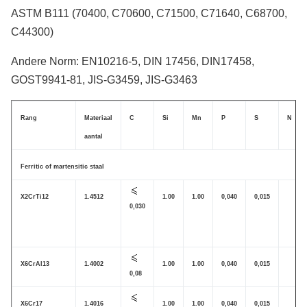
ASTM B111 (70400, C70600, C71500, C71640, C68700,
C44300)
Andere Norm: EN10216-5, DIN 17456, DIN17458,
GOST9941-81, JIS-G3459, JIS-G3463
Rang
Materiaal
C
Si
Mn
P
S
N
aantal
Ferritic of martensitic staal
X2CrTi12
1.4512
1.00
1.00
0,040
0,015
0,030
X6CrAl13
1.4002
1.00
1.00
0,040
0,015
0,08
X6Cr17
1.4016
1.00
1.00
0,040
0,015