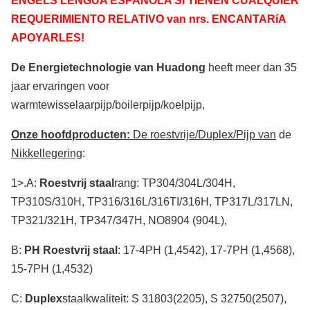
ENGELS LENGUA ESPAÑOLA Si TIENEN CUALQUIER
REQUERIMIENTO RELATIVO van nrs. ENCANTARíA
APOYARLES!
De Energietechnologie van Huadong
heeft meer dan 35
jaar ervaringen voor
warmtewisselaarpijp/boilerpijp/koelpijp,
Onze hoofdproducten:
De roestvrije/Duplex/Pijp van
de
Nikkellegering
:
1>.A:
Roestvrij staal
rang: TP304/304L/304H,
TP310S/310H, TP316/316L/316TI/316H, TP317L/317LN,
TP321/321H, TP347/347H, NO8904 (904L),
B:
PH Roestvrij staal
: 17-4PH (1,4542), 17-7PH (1,4568),
15-7PH (1,4532)
C:
Duplex
staalkwaliteit: S 31803(2205), S 32750(2507),