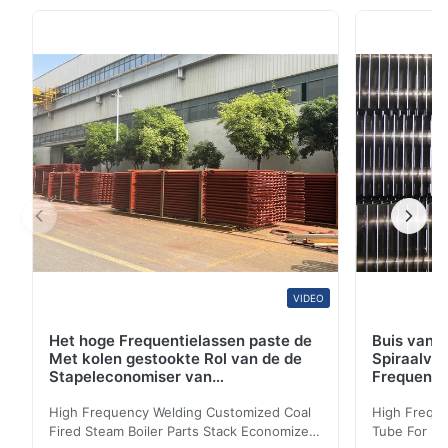
REQUERIMIENTO RELATIVO van nrs. ENCANTARíA
APOYARLES! De Energietechnologie van Huadong
heeft meer dan 35 jaar ervaringen voor
warmtewisselaarpijp/boilerpijp...
VIDEO
Het hoge Frequentielassen paste de
Buis van d
Met kolen gestookte Rol van de de
Spiraalvo
Stapeleconomiser van
Frequenti
Stoomketeldelen aan
van de Ec
High Frequency Welding Customized Coal
High Freque
Fired Steam Boiler Parts Stack Economizer
Tube For Ec