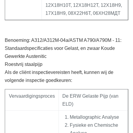
12Х18Н10Т, 12Х18Н12Т, 12Х18Н9,
17Х18Н9, 08Х22Н6Т, 06ХН28МДТ
Benoeming: A312/A312M-04a/
ASTM A790/A790M - 11:
Standaardspecificaties voor Gelast, en zwaar Koude
Gewerkte Austenitic
Roestvrij staalpijp
Als de cliënt inspectievereisten heeft, kunnen wij de
volgende inspectie goedkeuren:
Vervaardigingsproces
De ERW Gelaste Pijp (van
ELD)
Metallographic Analyse
Fysieke en Chemische