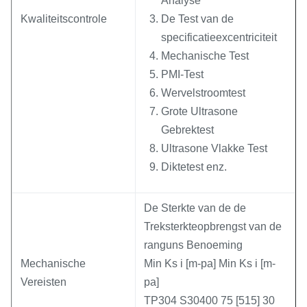
Analyse
Kwaliteitscontrole
De Test van de
specificatieexcentriciteit
Mechanische Test
PMI-Test
Wervelstroomtest
Grote Ultrasone
Gebrektest
Ultrasone Vlakke Test
Diktetest enz.
De Sterkte van de de
Treksterkteopbrengst van de
ranguns Benoeming
Mechanische
Min Ks i [m-pa] Min Ks i [m-
Vereisten
pa]
TP304 S30400 75 [515] 30