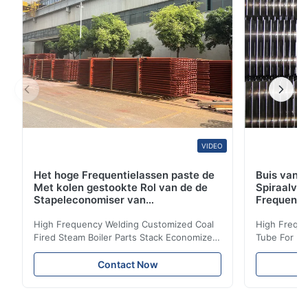
A249/A249M - de Standaardspecificat...
VIDEO
Het hoge Frequentielassen paste de
Buis van d
Met kolen gestookte Rol van de de
Spiraalvo
Stapeleconomiser van
Frequenti
Stoomketeldelen aan
van de Ec
High Frequency Welding Customized Coal
High Freque
Fired Steam Boiler Parts Stack Economizer
Tube For Ec
Coil Boiler economizer Boiler Economizer is
economizer 
the energy improving device that helps to
energy impr
Contact Now
reduce the cost of operation by saving the
reduce the 
fuel. The economizer in Boiler tends to
fuel. The ec
make the system more energy efficient. In
make the sy