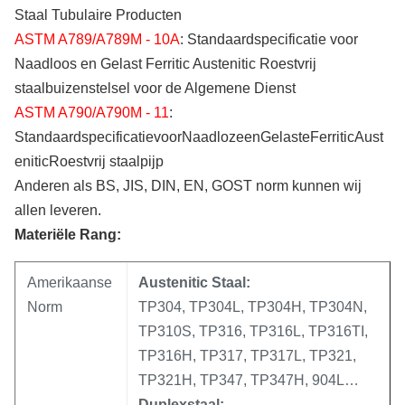
Staal Tubulaire Producten
ASTM A789/A789M - 10A
: Standaardspecificatie voor
Naadloos en Gelast Ferritic Austenitic Roestvrij
staalbuizenstelsel voor de Algemene Dienst
ASTM A790/A790M - 11
:
StandaardspecificatievoorNaadlozeenGelasteFerriticAust
eniticRoestvrij staalpijp
Anderen als BS, JIS, DIN, EN, GOST norm kunnen wij
allen leveren.
Materiële Rang:
Amerikaanse
Austenitic Staal:
Norm
TP304, TP304L, TP304H, TP304N,
TP310S, TP316, TP316L, TP316TI,
TP316H, TP317, TP317L, TP321,
TP321H, TP347, TP347H, 904L…
Duplexstaal: