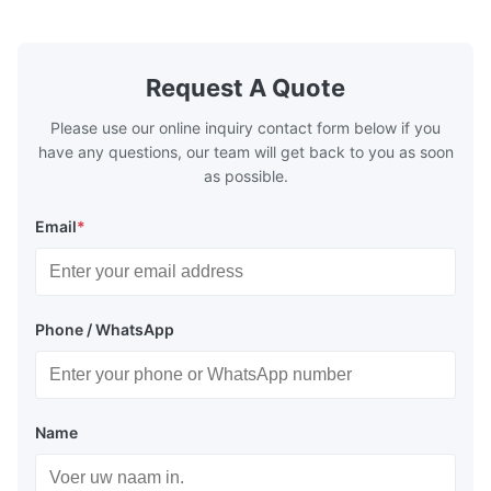
boilers, economizers are generally
boilers, ec
designed to exchange heat with the fluid,
designed to
generally water. The exhaust from the
generally w
boilers is generally in the temperature
boilers is g
Request A Quote
range of 200°C – 250°C, so there
range of 20
huge
Please use our online inquiry contact form below if you
have any questions, our team will get back to you as soon
as possible.
Email
*
Phone / WhatsApp
Name