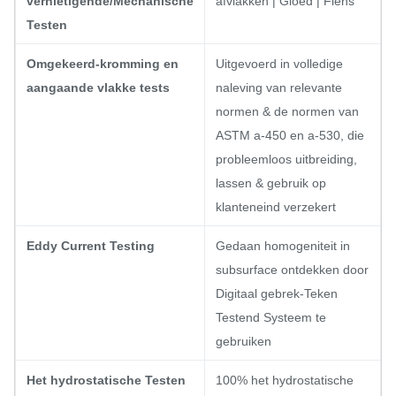
vernietigende/Mechanische
afvlakken | Gloed | Flens
Testen
Omgekeerd-kromming en
Uitgevoerd in volledige
aangaande vlakke tests
naleving van relevante
normen & de normen van
ASTM a-450 en a-530, die
probleemloos uitbreiding,
lassen & gebruik op
klanteneind verzekert
Eddy Current Testing
Gedaan homogeniteit in
subsurface ontdekken door
Digitaal gebrek-Teken
Testend Systeem te
gebruiken
Het hydrostatische Testen
100% het hydrostatische