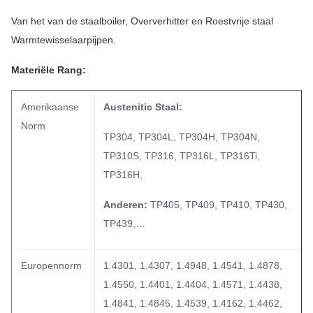
Van het van de staalboiler, Oververhitter en Roestvrije staal
Warmtewisselaarpijpen.
Materiële Rang:
Amerikaanse
Austenitic Staal:
Norm
TP304, TP304L, TP304H, TP304N,
TP310S, TP316, TP316L, TP316Ti,
TP316H,
Anderen:
TP405, TP409, TP410, TP430,
TP439,…
Europennorm
1.4301, 1.4307, 1.4948, 1.4541, 1.4878,
1.4550, 1.4401, 1.4404, 1.4571, 1.4438,
1.4841, 1.4845, 1.4539, 1.4162, 1.4462,