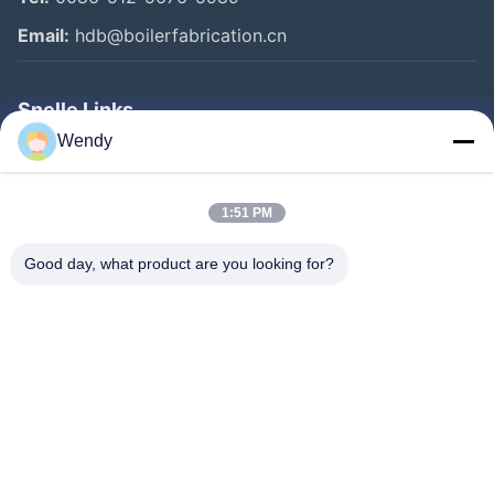
Email:
hdb@boilerfabrication.cn
Snelle Links
Wendy
Huis
Producten
1:51 PM
Ongeveer Ons
Good day, what product are you looking for?
Fabrieksreis
Kwaliteitscontrole
Contacteer Ons
Verzoek Om Een Citaat
Follow Us