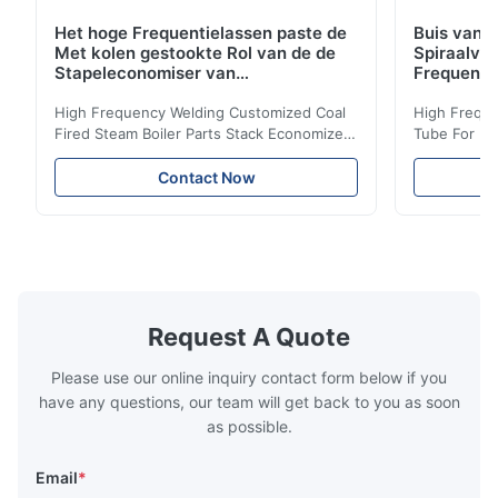
Het hoge Frequentielassen paste de
Buis van d
Met kolen gestookte Rol van de de
Spiraalvo
Stapeleconomiser van
Frequenti
Stoomketeldelen aan
van de Ec
High Frequency Welding Customized Coal
High Freque
Fired Steam Boiler Parts Stack Economizer
Tube For Ec
Coil Boiler economizer Boiler Economizer is
economizer 
the energy improving device that helps to
energy impr
Contact Now
reduce the cost of operation by saving the
reduce the 
fuel. The economizer in Boiler tends to
fuel. The ec
make the system more energy efficient. In
make the sy
boilers, economizers are generally
boilers, ec
designed to exchange heat with the fluid,
designed to
generally water. The exhaust from the
generally w
boilers is generally in the temperature
boilers is g
Request A Quote
range of 200°C – 250°C, so there
range of 20
huge
Please use our online inquiry contact form below if you
have any questions, our team will get back to you as soon
as possible.
Email
*