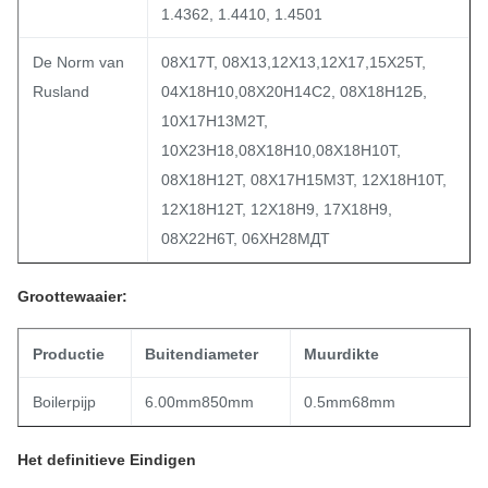
1.4362, 1.4410, 1.4501
De Norm van
08Х17Т, 08Х13,12Х13,12Х17,15Х25Т,
Rusland
04Х18Н10,08Х20Н14С2, 08Х18Н12Б,
10Х17Н13М2Т,
10Х23Н18,08Х18Н10,08Х18Н10Т,
08Х18Н12Т, 08Х17Н15М3Т, 12Х18Н10Т,
12Х18Н12Т, 12Х18Н9, 17Х18Н9,
08Х22Н6Т, 06ХН28МДТ
Groottewaaier:
Productie
Buitendiameter
Muurdikte
Boilerpijp
6.00mm850mm
0.5mm68mm
Het definitieve Eindigen