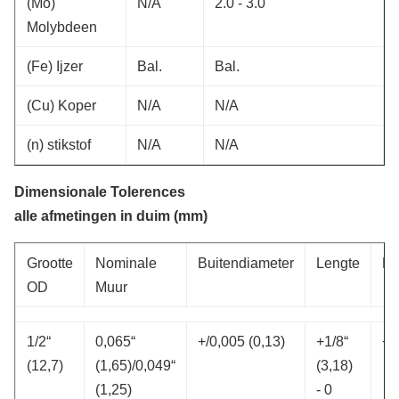
(Mo)
N/A
2.0 -
3.0
Molybdeen
(Fe) Ijzer
Bal.
Bal.
(Cu) Koper
N/A
N/A
(n) stikstof
N/A
N/A
Dimensionale Tolerences
alle afmetingen in duim (mm)
Grootte
Nominale
Buitendiameter
Lengte
Mu
OD
Muur
1/2“
0,065“
+/0,005 (0,13)
+1/8“
+/
(12,7)
(1,65)/0,049“
(3,18)
(1,25)
- 0