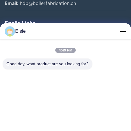
Email:
hdb@boilerfabrication.cn
Snelle Links
Elsie
Huis
Producten
4:49 PM
Ongeveer Ons
Good day, what product are you looking for?
Fabrieksreis
Kwaliteitscontrole
Contacteer Ons
Verzoek Om Een Citaat
Follow Us