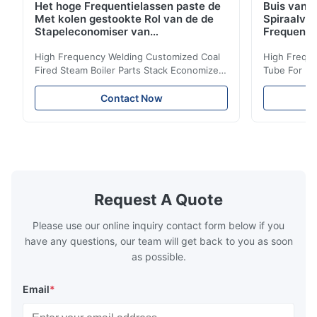
Het hoge Frequentielassen paste de
Buis van d
Met kolen gestookte Rol van de de
Spiraalvo
Stapeleconomiser van
Frequenti
Stoomketeldelen aan
van de Ec
High Frequency Welding Customized Coal
High Freque
Fired Steam Boiler Parts Stack Economizer
Tube For Ec
Coil Boiler economizer Boiler Economizer is
economizer 
the energy improving device that helps to
energy impr
Contact Now
reduce the cost of operation by saving the
reduce the 
fuel. The economizer in Boiler tends to
fuel. The ec
make the system more energy efficient. In
make the sy
boilers, economizers are generally
boilers, ec
designed to exchange heat with the fluid,
designed to
generally water. The exhaust from the
generally w
boilers is generally in the temperature
boilers is g
Request A Quote
range of 200°C – 250°C, so there
range of 20
huge
Please use our online inquiry contact form below if you
have any questions, our team will get back to you as soon
as possible.
Email
*