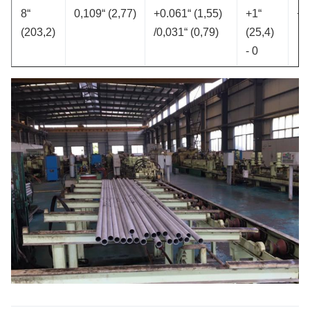
8“
0,109“ (2,77)
+0.061“ (1,55)
+1“
+/
(203,2)
/0,031“ (0,79)
(25,4)
- 0