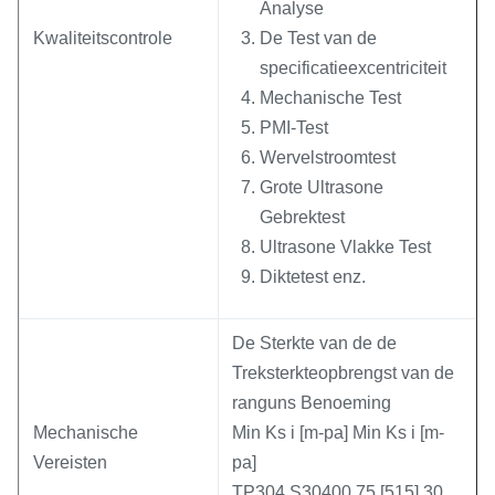
Analyse
Kwaliteitscontrole
De Test van de
specificatieexcentriciteit
Mechanische Test
PMI-Test
Wervelstroomtest
Grote Ultrasone
Gebrektest
Ultrasone Vlakke Test
Diktetest enz.
De Sterkte van de de
Treksterkteopbrengst van de
ranguns Benoeming
Mechanische
Min Ks i [m-pa] Min Ks i [m-
Vereisten
pa]
TP304 S30400 75 [515] 30