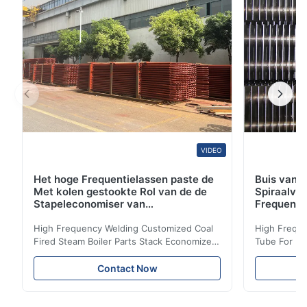
elektrisch-fusie...
VIDEO
Het hoge Frequentielassen paste de
Buis van d
Met kolen gestookte Rol van de de
Spiraalvo
Stapeleconomiser van
Frequenti
Stoomketeldelen aan
van de Ec
High Frequency Welding Customized Coal
High Freque
Fired Steam Boiler Parts Stack Economizer
Tube For Ec
Coil Boiler economizer Boiler Economizer is
economizer 
the energy improving device that helps to
energy impr
Contact Now
reduce the cost of operation by saving the
reduce the 
fuel. The economizer in Boiler tends to
fuel. The ec
make the system more energy efficient. In
make the sy