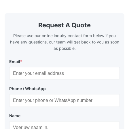
boilers, economizers are generally
boilers, ec
designed to exchange heat with the fluid,
designed to
generally water. The exhaust from the
generally w
boilers is generally in the temperature
boilers is g
Request A Quote
range of 200°C – 250°C, so there
range of 20
huge
Please use our online inquiry contact form below if you
have any questions, our team will get back to you as soon
as possible.
Email
*
Phone / WhatsApp
Name