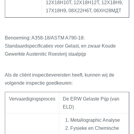
12Х18Н10Т, 12Х18Н12Т, 12Х18Н9,
17Х18Н9, 08Х22Н6Т, 06ХН28МДТ
Benoeming: A358-18/
ASTM A790-18:
Standaardspecificaties voor Gelast, en zwaar Koude
Gewerkte Austenitic Roestvrij staalpijp
Als de cliënt inspectievereisten heeft, kunnen wij de
volgende inspectie goedkeuren:
Vervaardigingsproces
De ERW Gelaste Pijp (van
ELD)
Metallographic Analyse
Fysieke en Chemische