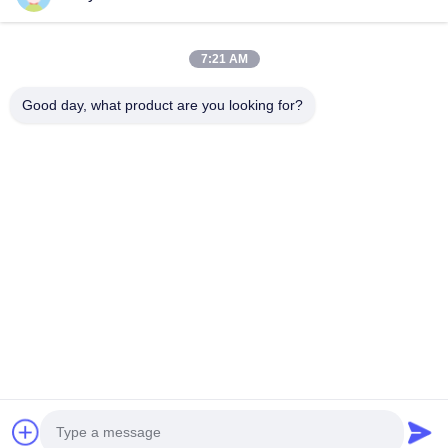
Huis
Producten
7:21 AM
Ongeveer Ons
Good day, what product are you looking for?
Fabrieksreis
Kwaliteitscontrole
Contacteer Ons
Verzoek Om Een Citaat
Follow Us
©2020- ZHANGJIAGANG HUA DONG ENERGY TECHNOLOGY CO.,LTD.
Alle rechten voorbehouden