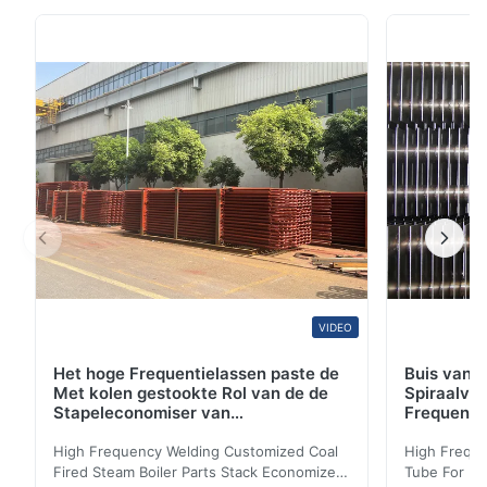
Technology heeft meer dan 35 jaar ervarings voor
warmtewisselaarbuis/de koelbuis van de boilerbuis,
ASTM A249/A249M: Standaardspecificatie voor
Gelaste Austenitic Staalboiler, Oververhitter Hitte...
VIDEO
Het hoge Frequentielassen paste de
Buis van d
Met kolen gestookte Rol van de de
Spiraalvo
Stapeleconomiser van
Frequenti
Stoomketeldelen aan
van de Ec
High Frequency Welding Customized Coal
High Freque
Fired Steam Boiler Parts Stack Economizer
Tube For Ec