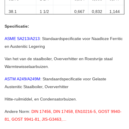
38.1
1 1/2
0,667
0,832
1,144
44.5
1 3/4
1,342
Specificatie:
50.8
2
1,549
ASME SA213/A213
: Standaardspecificatie voor Naadloze Ferritic
en Austenitic Legering
63.5
2 1/2
1,949
Van het van de staalboiler, Oververhitter en Roestvrije staal
76.2
3
2,345
Warmtewisselaarbuizen.
88.9
3 1/2
2,729
ASTM A249/A249M
: Standaardspecificatie voor Gelaste
Austenitic Staalboiler, Oververhitter
101.6
4
Hitte-ruilmiddel, en Condensatorbuizen.
114.3
4 1/2
Andere Norm:
DIN 17456, DIN 17458, EN10216-5, GOST 9940-
Vorm van
81, GOST 9941-81, JIS-G3463,…
Buis:
Rechtstreeks