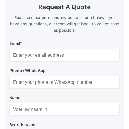
boilers is generally in the temperature
boilers is g
Request A Quote
range of 200°C – 250°C, so there
range of 20
huge
Please use our online inquiry contact form below if you
have any questions, our team will get back to you as soon
as possible.
Email
*
Phone / WhatsApp
Name
Bedrijfsnaam