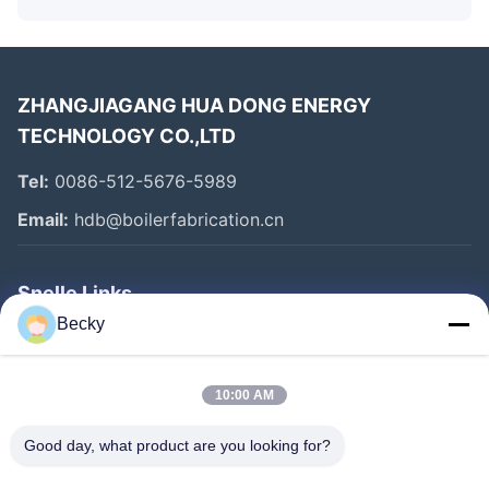
ZHANGJIAGANG HUA DONG ENERGY
TECHNOLOGY CO.,LTD
Tel:
0086-512-5676-5989
Email:
hdb@boilerfabrication.cn
Snelle Links
Becky
Huis
Producten
10:00 AM
Ongeveer Ons
Good day, what product are you looking for?
Fabrieksreis