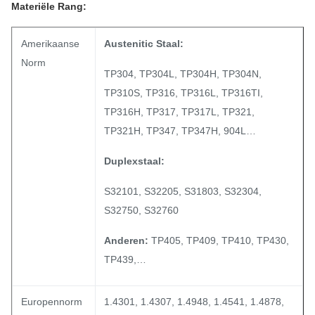
Materiële Rang:
& U-bocht &
Finned &
Amerikaanse
Austenitic Staal:
Gerold
Norm
TP304, TP304L, TP304H, TP304N,
Roestvrij
TP310S, TP316, TP316L, TP316TI,
staalbuis:
TP316H, TP317, TP317L, TP321,
A/SA213,
TP321H, TP347, TP347H, 904L…
A/SA249,
Duplexstaal:
A/SA268,
A/SA269,
S32101, S32205, S31803, S32304,
A/SA789,
S32750, S32760
EN10216-5,
A/SA688,
Anderen:
TP405, TP409, TP410, TP430,
B/SB163,
TP439,…
JIS-G3463,
GOST9941-
Europennorm
1.4301, 1.4307, 1.4948, 1.4541, 1.4878,
81.