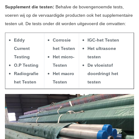
Het hydrostatische Testen
100% het hydrostatische
Supplement die testen:
Behalve de bovengenoemde tests,
Testen uitgevoerd volgens
voeren wij op de vervaardigde producten ook het supplementaire
normen astm-a 450 voor
testen uit. De tests onder dit worden uitgevoerd die omvatten:
het controleren van
buislekkage, en grootste
Eddy
Corrosie
IGC-het Testen
druk kunnen wij 20Mpa/7s
Current
het Testen
Het ultrasone
steunen.
Testing
Het micro-
testen
O.P Testing
Testen
De vloeistof
Lucht in Drukonderzoek
Om om het even welk
Radiografie
Het macro
doordringt het
bewijsmateriaal van
het Testen
Testen
testen
luchtlekkage te controleren
Visuele Inspectie
Na passivering, wordt elke
enige lengte van buizen &
pijpen onderworpen aan
grondige visuele inspectie
door opgeleid personeel
voor het ontdekken van