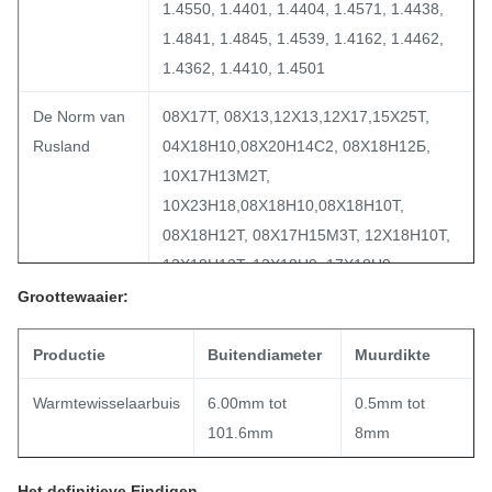
1.4550, 1.4401, 1.4404, 1.4571, 1.4438,
1.4841, 1.4845, 1.4539, 1.4162, 1.4462,
Buis van het
1.4362, 1.4410, 1.4501
koolstof de
&Alloy Staal:
De Norm van
08Х17Т, 08Х13,12Х13,12Х17,15Х25Т,
A/SA178,
Rusland
04Х18Н10,08Х20Н14С2, 08Х18Н12Б,
A/SA179,
10Х17Н13М2Т,
A/SA192,
10Х23Н18,08Х18Н10,08Х18Н10Т,
A/SA209,
08Х18Н12Т, 08Х17Н15М3Т, 12Х18Н10Т,
A/SA210,
12Х18Н12Т, 12Х18Н9, 17Х18Н9,
A/SA213
08Х22Н6Т, 06ХН28МДТ
Groottewaaier:
Productie
Buitendiameter
Muurdikte
Warmtewisselaarbuis
6.00mm tot
0.5mm tot
101.6mm
8mm
Het definitieve Eindigen