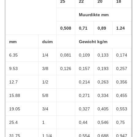
25
22
20
18
Muurdikte mm
0,508
0,71
0,89
1.24
1
mm
duim
Gewicht kg/m
6.35
1/4
0,081
0,109
0,133
0,174
9.53
3/8
0,126
0,157
0,193
0,257
12.7
1/2
0,214
0,263
0,356
15.88
5/8
0,271
0,334
0,455
19.05
3/4
0,327
0,405
0,553
25.4
1
0,44
0,546
0,75
31.75
1 1/4
0,554
0,688
0,947