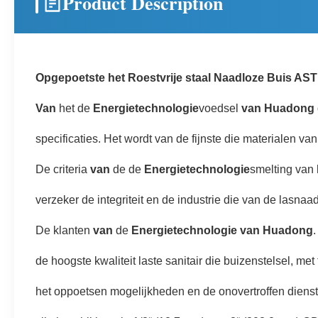
Product Description
Opgepoetste het Roestvrije staal Naadloze Buis AS
Van
het de
Energietechnologie
voedsel
van Huadong
specificaties. Het wordt van de fijnste die materialen va
De criteria
van
de de
Energietechnologie
smelting van
verzeker de integriteit en de industrie die van de lasna
De klanten
van
de
Energietechnologie van Huadong
.
de hoogste kwaliteit laste sanitair die buizenstelsel, 
het oppoetsen mogelijkheden en de onovertroffen dienst 