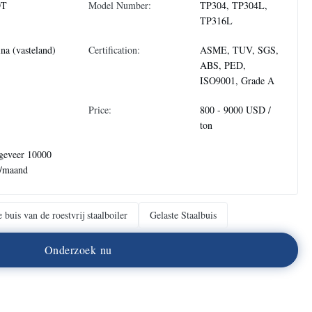
DT
Model Number:
TP304, TP304L,
TP316L
na (vasteland)
Certification:
ASME, TUV, SGS,
ABS, PED,
ISO9001, Grade A
Price:
800 - 9000 USD /
ton
geveer 10000
n/maand
e buis van de roestvrij staalboiler
Gelaste Staalbuis
O
n
d
e
r
z
o
e
k
n
u