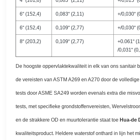
4“ (101,6)
0,083“ (2,11)
+/0,015“ (
6“ (152,4)
0,083“ (2,11)
+/0,030“ (
6“ (152,4)
0,109“ (2,77)
+/0,030“ (
8“ (203,2)
0,109“ (2,77)
+0.061“ (1
/0,031“ (0
De hoogste oppervlaktekwaliteit in elk van ons sanitair 
de vereisten van ASTM A269 en A270 door de volledige 
tests door ASME SA249 worden evenals extra die misvo
tests, met specifieke grondstoffenvereisten, Wervelstro
en de strakkere OD en muurtolerantie staat toe
Hua-de 
kwaliteitsproduct. Heldere waterstof onthard in lijn he