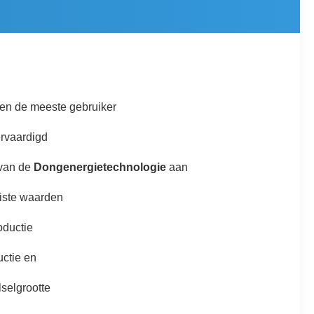
 en de meeste gebruiker
ervaardigd
van
de
Dongenergietechnologie
aan
ëiste waarden
oductie
uctie en
lselgrootte