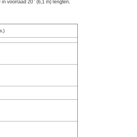
in voorraad 20 ' (6,1 m) lengten.
.)