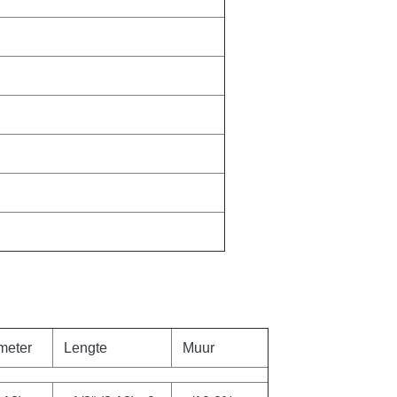
meter
Lengte
Muur