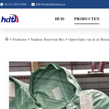
86-512-5676-5989
hdb@boilerfabrication.cn
HUIS
PRODUCTEN
Producten
Naadloze Roestvrije Buis
Oppervlakte van de de Buisa