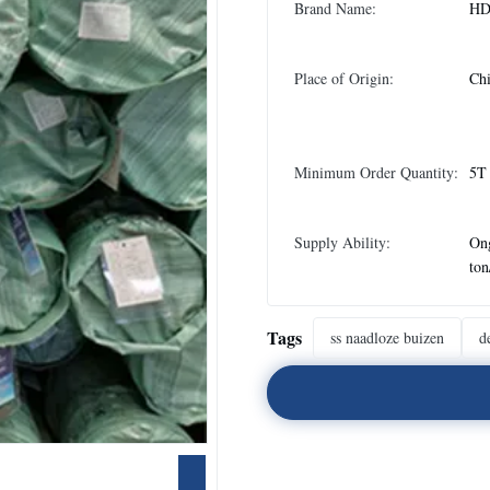
Brand Name:
H
Place of Origin:
Chi
Minimum Order Quantity:
5T
Supply Ability:
On
to
Tags
ss naadloze buizen
d