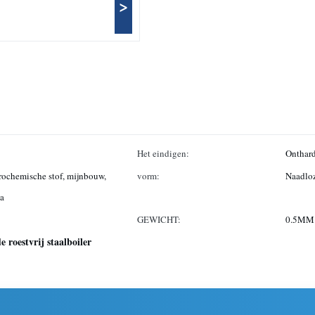
>
Het eindigen:
Onthard
trochemische stof, mijnbouw,
vorm:
Naadlo
ba
GEWICHT:
0.5M
e roestvrij staalboiler