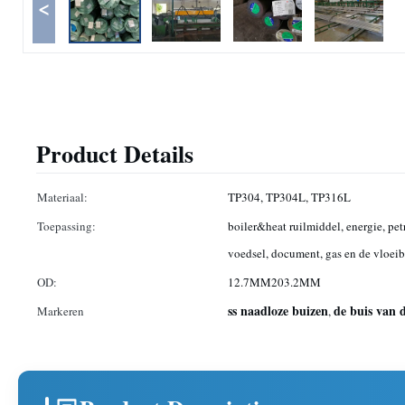
<
Product Details
Materiaal:
TP304, TP304L, TP316L
Toepassing:
boiler&heat ruilmiddel, energie, pe
voedsel, document, gas en de vloei
OD:
12.7MM203.2MM
ss naadloze buizen
de buis van d
Markeren
,