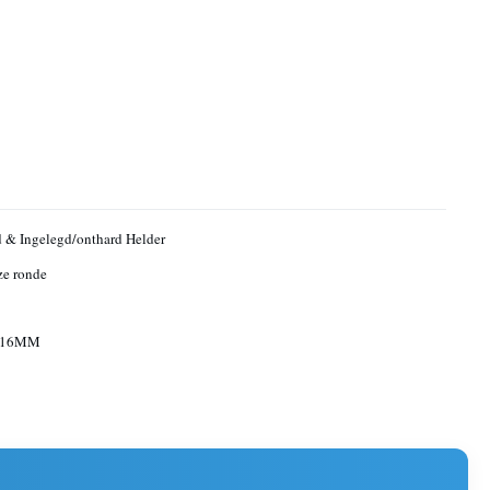
 & Ingelegd/onthard Helder
ze ronde
M16MM