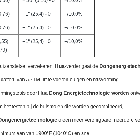
0,38)
+1/8“ (3,18) - 0
+/10,0%
0,76)
+1“ (25,4) - 0
+/10,0%
0,76)
+1“ (25,4) - 0
+/10,0%
,55)
+1“ (25,4) - 0
+/10,0%
,79)
buizenstelsel verzekeren,
Hua-
verder gaat de
Dongenergietech
batterij van ASTM uit te voeren buigen en misvorming
rmingstests door
Hua Dong Energietechnologie worden
ontw
om het testen bij de buismolen die worden gecombineerd,
Dongenergietechnologie
o een meer verenigbare meerdere ver
t minimum aan van 1900°F (1040°C) en snel