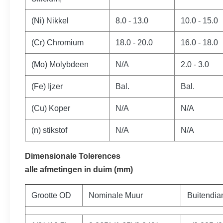
(Ni) Nikkel
8.0 -
13.0
10.0 -
15.0
(Cr) Chromium
18.0 -
20.0
16.0 -
18.0
(Mo) Molybdeen
N/A
2.0 -
3.0
(Fe) Ijzer
Bal.
Bal.
(Cu) Koper
N/A
N/A
(n) stikstof
N/A
N/A
Dimensionale Tolerences
alle afmetingen in duim (mm)
Grootte OD
Nominale Muur
Buitendia