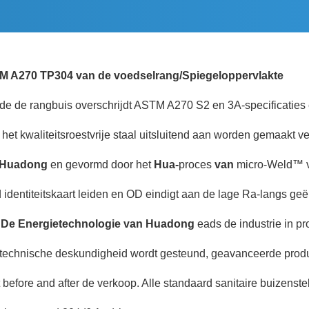
TM A270 TP304 van de voedselrang/Spiegeloppervlakte
de
de
rangbuis overschrijdt ASTM A270 S2 en 3A-specificaties
n het kwaliteitsroestvrije staal uitsluitend aan worden gemaakt v
Huadong
en gevormd door het
Hua-
proces
van
micro-
Weld™ 
ad identiteitskaart leiden en OD eindigt aan de lage Ra-langs ge
De Energietechnologie van Huadong
eads de industrie in pr
met technische deskundigheid wordt gesteund, geavanceerde prod
before and after de verkoop. Alle standaard sanitaire buizenste