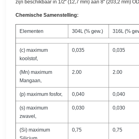
zijn beschikbaar in 1/2“ (12,7 mm) aan 8“ (203,2 mm) OD 
Chemische Samenstelling:
Elementen
304L (% gew.)
316L (% gew
(c) maximum
0,035
0,035
koolstof,
(Mn) maximum
2.00
2.00
Mangaan,
(p) maximum fosfor,
0,040
0,040
(s) maximum
0,030
0,030
zwavel,
(Si) maximum
0,75
0,75
Silicium,