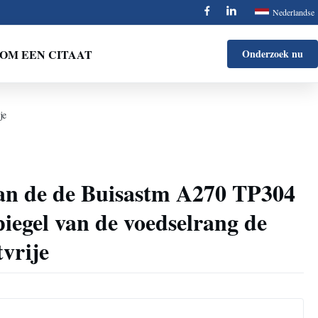
Nederlandse
OM EEN CITAAT
Onderzoek nu
je
an de de Buisastm A270 TP304
iegel van de voedselrang de
vrije