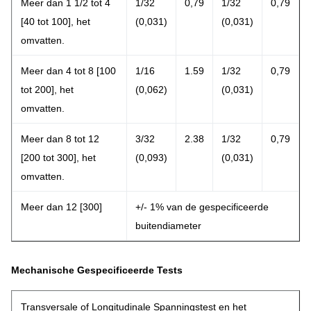
Meer dan 1 1/2 tot 4
1/32
0,79
1/32
0,79
[40 tot 100], het
(0,031)
(0,031)
omvatten.
Meer dan 4 tot 8 [100
1/16
1.59
1/32
0,79
tot 200], het
(0,062)
(0,031)
omvatten.
Meer dan 8 tot 12
3/32
2.38
1/32
0,79
[200 tot 300], het
(0,093)
(0,031)
omvatten.
Meer dan 12 [300]
+/- 1% van de gespecificeerde
buitendiameter
Mechanische Gespecificeerde Tests
Transversale of Longitudinale Spanningstest en het