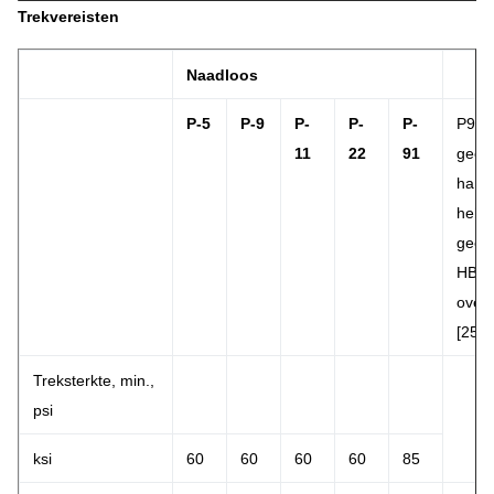
Trekvereisten
Naadloos
P-5
P-9
P-
P-
P-
P91 z
11
22
91
geen
hard
hebb
geen
HB/2
overs
[25H
Treksterkte, min.,
psi
ksi
60
60
60
60
85