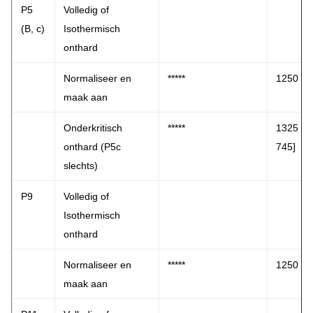
P5
Volledig of
(B, c)
Isothermisch
onthard
Normaliseer en
*****
1250 [6
maak aan
Onderkritisch
*****
1325 - 1
onthard (P5c
745]
slechts)
P9
Volledig of
Isothermisch
onthard
Normaliseer en
*****
1250 [6
maak aan