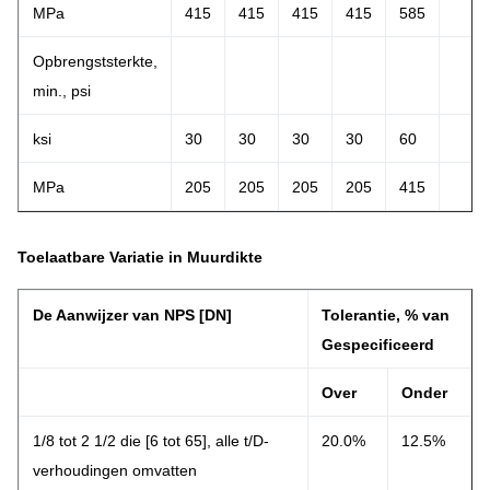
MPa
415
415
415
415
585
Opbrengststerkte,
min., psi
ksi
30
30
30
30
60
MPa
205
205
205
205
415
Toelaatbare Variatie in Muurdikte
De Aanwijzer van NPS [DN]
Tolerantie, % van
Gespecificeerd
Over
Onder
1/8 tot 2 1/2 die [6 tot 65], alle t/D-
20.0%
12.5%
verhoudingen omvatten