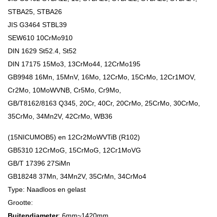
STBA25, STBA26
JIS G3464 STBL39
SEW610 10CrMo910
DIN 1629 St52.4, St52
DIN 17175 15Mo3, 13CrMo44, 12CrMo195
GB9948 16Mn, 15MnV, 16Mo, 12CrMo, 15CrMo, 12Cr1MOV,
Cr2Mo, 10MoWVNB, Cr5Mo, Cr9Mo,
GB/T8162/8163 Q345, 20Cr, 40Cr, 20CrMo, 25CrMo, 30CrMo,
35CrMo, 34Mn2V, 42CrMo, WB36
(15NICUMOB5) en 12Cr2MoWVTiB (R102)
GB5310 12CrMoG, 15CrMoG, 12Cr1MoVG
GB/T 17396 27SiMn
GB18248 37Mn, 34Mn2V, 35CrMn, 34CrMo4
Type: Naadloos en gelast
Grootte:
Buitendiameter
: 6mm~1420mm