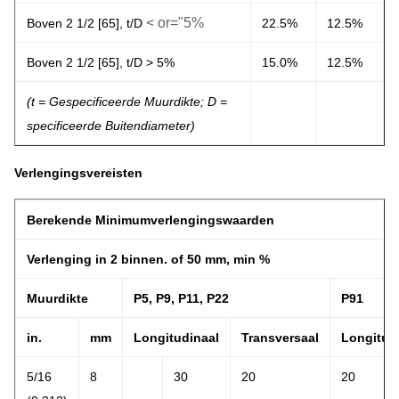
< or="5%
Boven 2 1/2 [65], t/D
22.5%
12.5%
Boven 2 1/2 [65], t/D > 5%
15.0%
12.5%
(t = Gespecificeerde Muurdikte; D =
specificeerde Buitendiameter)
Verlengingsvereisten
Berekende Minimumverlengingswaarden
Verlenging in 2 binnen. of 50 mm, min %
Muurdikte
P5, P9, P11, P22
P91
in.
mm
Longitudinaal
Transversaal
Longitud
5/16
8
30
20
20