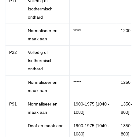
P11
Volledig of
Isothermisch
onthard
Normaliseer en
*****
1200 [6
maak aan
P22
Volledig of
Isothermisch
onthard
Normaliseer en
*****
1250 [6
maak aan
P91
Normaliseer en
1900-1975 [1040 -
1350-14
maak aan
1080]
800]
Doof en maak aan
1900-1975 [1040 -
1350-14
1080]
800]