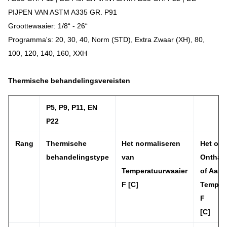
PIJPEN VAN ASTM A335 GR. P91
Groottewaaier: 1/8“ - 26“
Programma's: 20, 30, 40, Norm (STD), Extra Zwaar (XH), 80,
100, 120, 140, 160, XXH
Thermische behandelingsvereisten
P5, P9, P11, EN
P22
Rang
Thermische
Het normaliseren
Het ond
behandelingstype
van
Onthar
Temperatuurwaaier
of Aan
F [C]
Temper
F
[C]