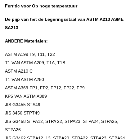
Ferritic voor Op hoge temperatuur
De pijp van het de Legeringsstaal van ASTM A213 ASME
SA213
ANDERE Materialen:
ASTM A199 T9, T11, T22
T1 VAN ASTM A209, T1A, T1B
ASTM A210 C
T1 VAN ASTM A250
ASTM A369 FP1, FP2, FP12, FP22, FP9
KP5 VAN ASTM A389
JIS G3455 STS49
JIS 3456 STPT49
JIS G3458 STPA12, STPA 22, STPA23, STPA24, STPA25,
STPA26
JIS G3462 STBA12, 13, STBA20, STBA22, STBA23, STBA24,