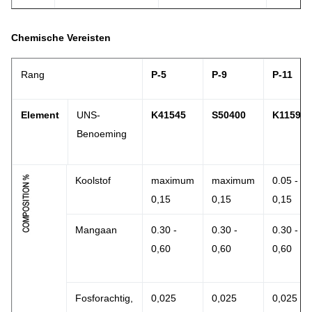
Chemische Vereisten
Rang
P-5
P-9
P-11
Element
UNS-
K41545
S50400
K11597
Benoeming
Koolstof
maximum
maximum
0.05 -
0,15
0,15
0,15
Mangaan
0.30 -
0.30 -
0.30 -
0,60
0,60
0,60
Fosforachtig,
0,025
0,025
0,025