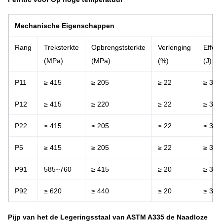
Mechanische Eigenschappen
Rang
Treksterkte
Opbrengststerkte
Verlenging
Effec
(MPa)
(MPa)
(%)
(J)
P11
≥ 415
≥ 205
≥ 22
≥ 35
P12
≥ 415
≥ 220
≥ 22
≥ 35
P22
≥ 415
≥ 205
≥ 22
≥ 35
P5
≥ 415
≥ 205
≥ 22
≥ 35
P91
585~760
≥ 415
≥ 20
≥ 35
P92
≥ 620
≥ 440
≥ 20
≥ 35
Pijp van het de Legeringsstaal van ASTM A335 de Naadloze