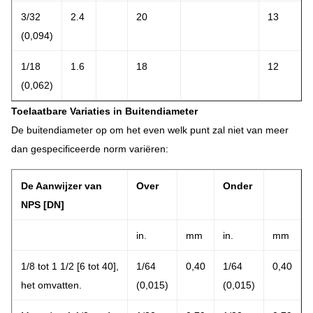
3/32
2.4
20
13
(0,094)
1/18
1.6
18
12
(0,062)
Toelaatbare Variaties in Buitendiameter
De buitendiameter op om het even welk punt zal niet van meer
dan gespecificeerde norm variëren:
De Aanwijzer van
Over
Onder
NPS [DN]
in.
mm
in.
mm
1/8 tot 1 1/2 [6 tot 40],
1/64
0,40
1/64
0,40
het omvatten.
(0,015)
(0,015)