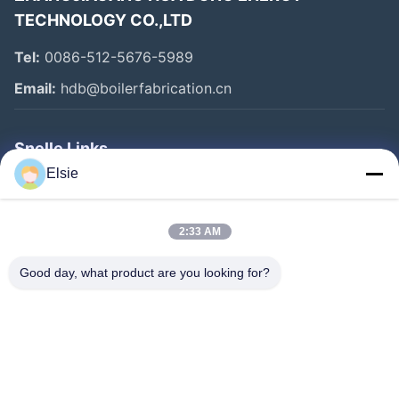
TECHNOLOGY CO.,LTD
Tel:
0086-512-5676-5989
Email:
hdb@boilerfabrication.cn
Snelle Links
Elsie
Huis
Producten
2:33 AM
Ongeveer Ons
Good day, what product are you looking for?
Fabrieksreis
Kwaliteitscontrole
Contacteer Ons
Verzoek Om Een Citaat