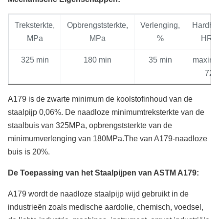
Treksterkte,
Opbrengststerkte,
Verlenging,
Hardhei
MPa
MPa
%
HRB
325 min
180 min
35 min
maxim
72
A179 is de zwarte minimum de koolstofinhoud van de
staalpijp 0,06%. De naadloze minimumtreksterkte van de
staalbuis van 325MPa, opbrengststerkte van de
minimumverlenging van 180MPa.The van A179-naadloze
buis is 20%.
De Toepassing van het Staalpijpen van ASTM A179:
A179 wordt de naadloze staalpijp wijd gebruikt in de
industrieën zoals medische aardolie, chemisch, voedsel,