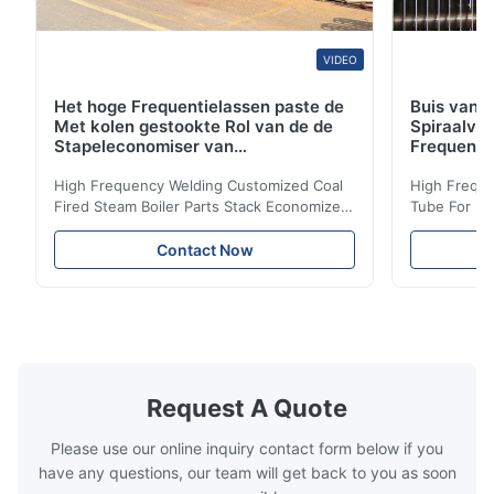
VIDEO
Het hoge Frequentielassen paste de
Buis van d
Met kolen gestookte Rol van de de
Spiraalvo
Stapeleconomiser van
Frequenti
Stoomketeldelen aan
van de Ec
High Frequency Welding Customized Coal
High Freque
Fired Steam Boiler Parts Stack Economizer
Tube For Ec
Coil Boiler economizer Boiler Economizer is
economizer 
the energy improving device that helps to
energy impr
Contact Now
reduce the cost of operation by saving the
reduce the 
fuel. The economizer in Boiler tends to
fuel. The ec
make the system more energy efficient. In
make the sy
boilers, economizers are generally
boilers, ec
designed to exchange heat with the fluid,
designed to
generally water. The exhaust from the
generally w
boilers is generally in the temperature
boilers is g
Request A Quote
range of 200°C – 250°C, so there
range of 20
huge
Please use our online inquiry contact form below if you
have any questions, our team will get back to you as soon