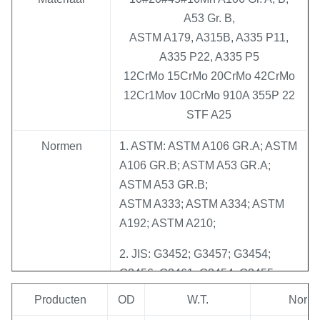
A53 Gr. B,
ASTM A179, A315B, A335 P11,
A335 P22, A335 P5
12CrMo 15CrMo 20CrMo 42CrMo
12Cr1Mov 10CrMo 910A 355P 22
STF A25
Normen
1. ASTM: ASTM A106 GR.A; ASTM
A106 GR.B; ASTM A53 GR.A;
ASTM A53 GR.B;
ASTM A333; ASTM A334; ASTM
A192; ASTM A210;
2. JIS: G3452; G3457; G3454;
G3456; G3461; G3454; G3455;
STPG38; STPG38; STS38;
Producten
OD
W.T.
Norm
STPT42; STB42; STS42; STS49;