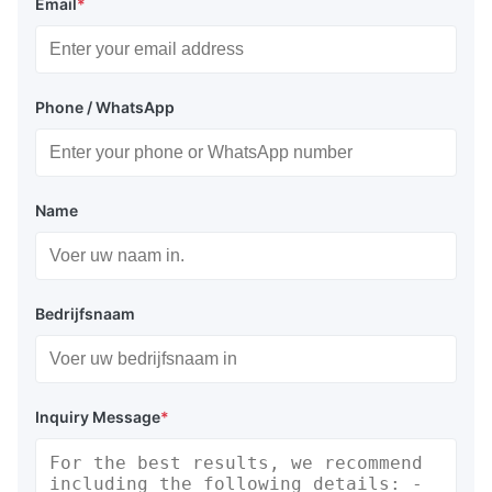
Email
*
6. boilerpijp
7. ander gebruik wij volgens
klantenvereiste kunnen
Phone / WhatsApp
veroorzaken
verpakking
1. Pp
Name
2. PE
3. Bundel
Bedrijfsnaam
4. dekt beide einden af
5. volgens klantenvereiste
Inquiry Message
*
Allen voor klant en allen voor
klantenvoordeel