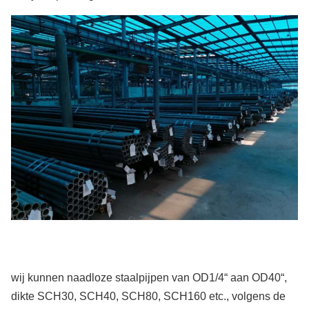
wij kunnen naadloze staalpijpen van OD1/4“ aan OD40“,
dikte SCH30, SCH40, SCH80, SCH160 etc., volgens de