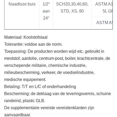
Naadloze buis
1/2“
SCH20,30,40,60,
ASTM A106
STPT49
aan
STD, XS, 80
5L GR.
3. DIN: ST33; ST38ST35; ST42;
24“
ST45; ST52.4; ST52; TT St35N;
ASTM A53
10Ni14; 15Mo3
Materiaal: Koolstofstaal
4. API: APL 5LAPI 5CT; API
Pijplijn
3“
SCH20,30,40,60,
API5LGR.B
Tolerantie: voldoe aan de norm.
LIJNpijp etc.
aan
STD, XS
X52, X6
Toepassing: De producten worden wijd etc. gebruikt in
18“
meststof, aardolie, centrum-post, boiler, krachtcentrale, de
5. wij kunnen ook volgens
verschepende militaire, chemische industrie,
klantenvereiste produceren
ERW-Staalpijp
1“
SCH20,30,40,60,
ASRM A53
milieubescherming, verkeer, de voedselindustrie,
aan
STD, XS, 80
medische equipement.
Certificaten
1. Milieubeheersysteemcertificaat
28“
Betaling: T/T en L/C of onderhandeling
2. Het Certificaat van het
Bescherming: de deklaag van de leveringsvernis, schuine
kwaliteitssysteem
randeind, plastic GLB.
Spiraalvormige
8“
SCH20,30,40,60,
AY/T5037-
De supplementaire vereiste vereistenklanten zijn
staalpijp
aan
STD, XS, 80
3. API
aanvaardbaar.
36“