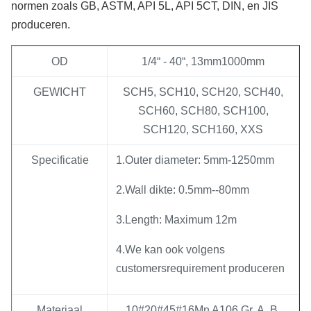
normen zoals GB, ASTM, API 5L, API 5CT, DIN, en JIS
produceren.
OD
1/4“ - 40“, 13mm1000mm
GEWICHT
SCH5, SCH10, SCH20, SCH40,
SCH60, SCH80, SCH100,
SCH120, SCH160, XXS
Specificatie
1.Outer diameter: 5mm-1250mm
2.Wall dikte: 0.5mm--80mm
3.Length: Maximum 12m
4.We kan ook volgens
customersrequirement produceren
Materiaal
10#20#45#16Mn A106 Gr. A, B,