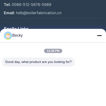
Tel:
0086-512-5676-5989
Email:
hdb@boilerfabrication.cn
Snelle Links
Becky
Huis
Producten
12:46 PM
Ongeveer Ons
Good day, what product are you looking for?
Fabrieksreis
Kwaliteitscontrole
Contacteer Ons
Verzoek Om Een Citaat
Follow Us