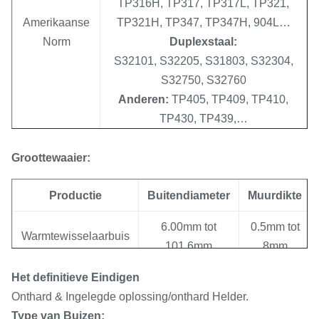
TP316H, TP317, TP317L, TP321,
Amerikaanse
TP321H, TP347, TP347H, 904L…
Norm
Duplexstaal:
S32101, S32205, S31803, S32304,
S32750, S32760
Anderen:
TP405, TP409, TP410,
TP430, TP439,…
1.4301, 1.4307, 1.4948, 1.4541,
Groottewaaier:
1.4878, 1.4550, 1.4401, 1.4404,
Europennorm
1.4571, 1.4438, 1.4841, 1.4845,
Productie
Buitendiameter
Muurdikte
1.4539, 1.4162, 1.4462, 1.4362,
6.00mm tot
1.4410, 1.4501
0.5mm tot
Warmtewisselaarbuis
101.6mm
8mm
08Х17Т,
Het definitieve Eindigen
08Х13,12Х13,12Х17,15Х25Т,
Onthard & Ingelegde oplossing/onthard Helder.
04Х18Н10,08Х20Н14С2,
Type van Buizen:
De Norm van
08Х18Н12Б, 10Х17Н13М2Т,