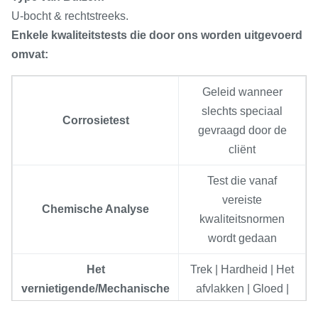
U-bocht & rechtstreeks.
Rusland
10Х23Н18,08Х18Н10,08Х18Н10Т,
Enkele kwaliteitstests die door ons worden uitgevoerd
08Х18Н12Т, 08Х17Н15М3Т,
omvat:
12Х18Н10Т, 12Х18Н12Т, 12Х18Н9,
17Х18Н9, 08Х22Н6Т, 06ХН28МДТ
Geleid wanneer
slechts speciaal
Corrosietest
gevraagd door de
cliënt
Test die vanaf
vereiste
Chemische Analyse
kwaliteitsnormen
wordt gedaan
Het
Trek | Hardheid | Het
vernietigende/Mechanische
afvlakken | Gloed |
Testen
Flens