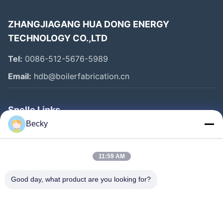
ZHANGJIAGANG HUA DONG ENERGY
TECHNOLOGY CO.,LTD
Tel:
0086-512-5676-5989
Email:
hdb@boilerfabrication.cn
Snelle Links
Becky
Huis
Producten
11:59 AM
Ongeveer Ons
Good day, what product are you looking for?
Fabrieksreis
Kwaliteitscontrole
Contacteer Ons