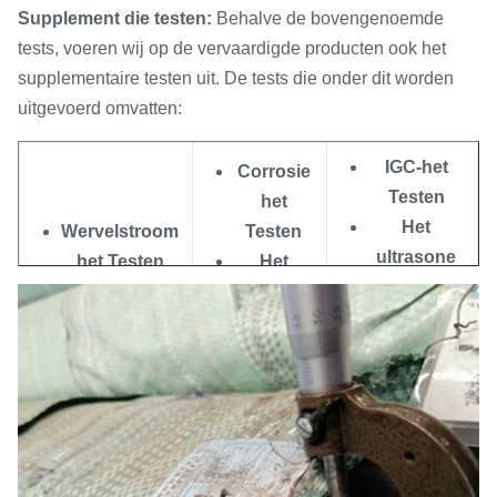
Supplement die testen:
Behalve de bovengenoemde
Uitgevoerd in
tests, voeren wij op de vervaardigde producten ook het
volledige naleving
supplementaire testen uit. De tests die onder dit worden
van relevante normen
uitgevoerd omvatten:
& de normen van
Omgekeerd-kromming en
ASTM a-450 en a-
IGC-het
Corrosie
aangaande vlakke tests
530, die
Testen
het
probleemloos
Het
Wervelstroom
Testen
uitbreiding, lassen &
ultrasone
het Testen
Het
gebruik op
testen
O.P het testen
micro-
klanteneind verzekert
De
Radiografie
Testen
vloeistof
het Testen
Het
Gedaan homogeniteit
doordringt
macro
in subsurface
het testen
Testen
ontdekken door
Wervelstroom het Testen
Digitaal gebrek-
Teken Testend