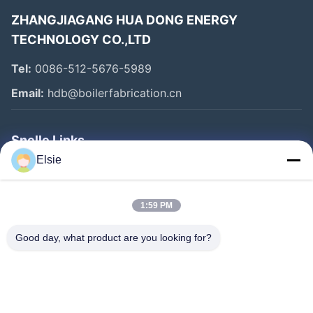
ZHANGJIAGANG HUA DONG ENERGY
TECHNOLOGY CO.,LTD
Tel:
0086-512-5676-5989
Email:
hdb@boilerfabrication.cn
Snelle Links
Elsie
Huis
Producten
1:59 PM
Ongeveer Ons
Good day, what product are you looking for?
Fabrieksreis
Kwaliteitscontrole
Contacteer Ons