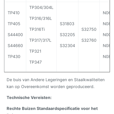
TP304/304L
TP410
N066
TP316/316L
TP405
S31803
N080
TP316Ti
S32750
S44400
S32205
N008
TP317/317L
S32760
S44660
S32304
N088
TP321
TP430
N089
TP347
De buis van Andere Legeringen en Staalkwaliteiten
kan op Overeenkomst worden geproduceerd.
Technische Vereisten:
Rechte Buizen Standaardspecificatie voor het